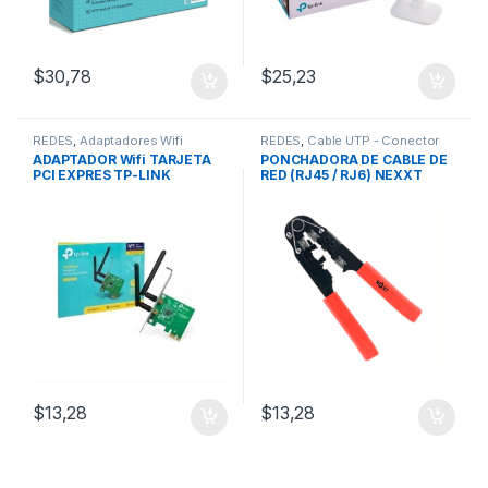
$
30,78
$
25,23
REDES
,
Adaptadores Wifi
REDES
,
Cable UTP - Conector
RJ45
ADAPTADOR Wifi TARJETA
PONCHADORA DE CABLE DE
PCI EXPRES TP-LINK
RED (RJ45 / RJ6) NEXXT
WN881ND 300 Mbps
$
13,28
$
13,28