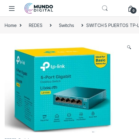
Skip to navigation
Skip to content
0
Home
REDES
Switchs
SWITCH 5 PUERTOS TP-LINK
🔍