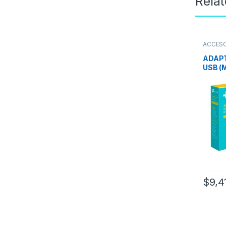
Rela
ACCES
REDES
,
ADAPT
USB (M
WN823
$
9,4