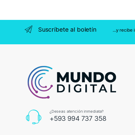
Suscríbete al boletín
...y recibe
¿Deseas atención inmediata?
+593 994 737 358