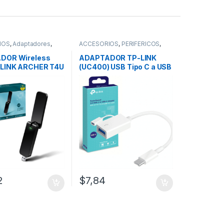
IOS
,
Adaptadores
,
ACCESORIOS
,
PERIFÉRICOS
,
aptadores Wifi
REDES
,
Adaptadores Wifi
DOR Wireless
ADAPTADOR TP-LINK
-LINK ARCHER T4U
(UC400) USB Tipo C a USB
0 Doble Banda
3.0
2
$
7,84