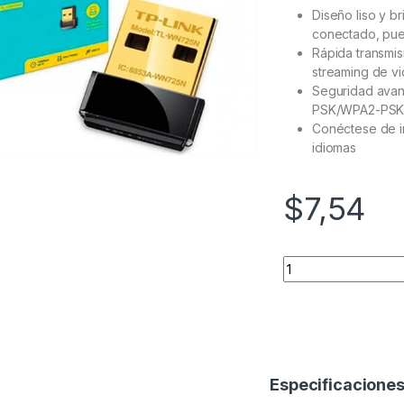
Diseño liso y b
conectado, pue
Rápida transmis
streaming de vi
Seguridad ava
PSK/WPA2-PSK
Conéctese de inm
idiomas
$
7,54
Quantity
Especificacione