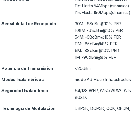
11g: Hasta 54Mbps(dinámica)
11n: Hasta 150Mbps(dinámica)
Sensibilidad de Recepción
30M: -68dBm@10% PER
108M: -68dBm@10% PER
54M: -68dBm@10% PER
11M: -85dBm@8% PER
6M: -88dBm@10% PER
1M: -90dBm@8% PER
Potencia de Transmision
<20dBm
Modos Inalámbricos
modo Ad-Hoc / Infraestructur
Seguridad Inalámbrica
64/128 WEP, WPA/WPA2, WPA
802.1X
Tecnología de Modulación
DBPSK, DQPSK, CCK, OFDM,