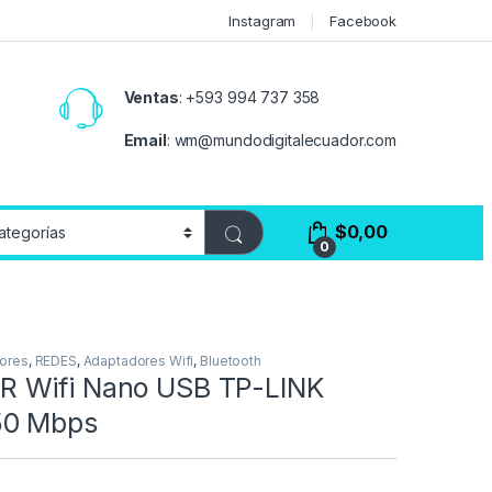
Instagram
Facebook
Ventas
:
+593 994 737 358
Email
:
wm@mundodigitalecuador.com
$
0,00
0
ores
,
REDES
,
Adaptadores Wifi
,
Bluetooth
 Wifi Nano USB TP-LINK
0 Mbps