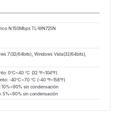
brico N 150Mbps TL-WN725N
ws 7(32/64bits), Windows Vista(32/64bits),
ento: 0℃~40 ℃ (32 ℉~104℉)
ento: -40℃~70 ℃ (-40 ℉~158℉)
: 10%~90% sin condensación
: 5%~90% sin condensación