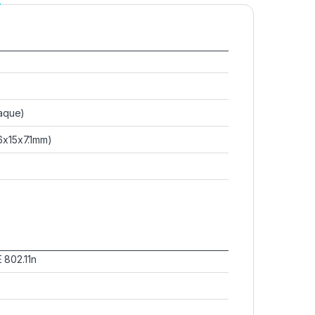
paque)
6x15x7.1mm)
E 802.11n