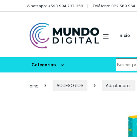
Skip to navigation
Skip to content
Whatsapp: +593 994 737 358
Teléfono: 022 569 964
Inicio
Search fo
Categorías
Home
ACCESORIOS
Adaptadores