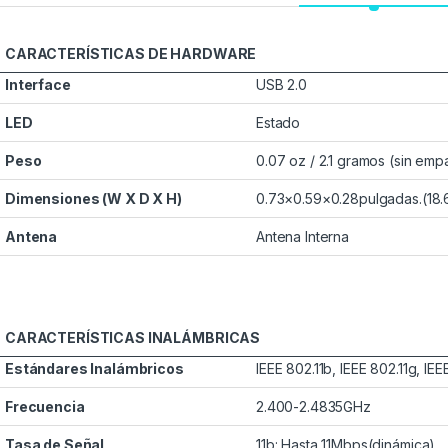
CARACTERÍSTICAS DE HARDWARE
Interface
USB 2.0
LED
Estado
Peso
0.07 oz / 2.1 gramos (sin em
Dimensiones (W X D X H)
0.73×0.59×0.28pulgadas.(18.
Antena
Antena Interna
CARACTERÍSTICAS INALÁMBRICAS
Estándares Inalámbricos
IEEE 802.11b, IEEE 802.11g, IEE
Frecuencia
2.400-2.4835GHz
Tasa de Señal
11b: Hasta 11Mbps(dinámica)