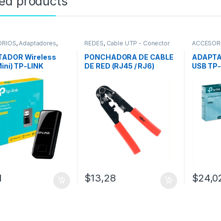
ted products
ORIOS
,
Adaptadores
,
REDES
,
Cable UTP - Conector
ACCESOR
Adaptadores Wifi
RJ45
REDES
,
Ad
ADOR Wireless
PONCHADORA DE CABLE
ADAPTA
ini) TP-LINK
DE RED (RJ45 / RJ6)
USB TP
N 300 Mbps
NEXXT
– AC130
1
$
13,28
$
24,0