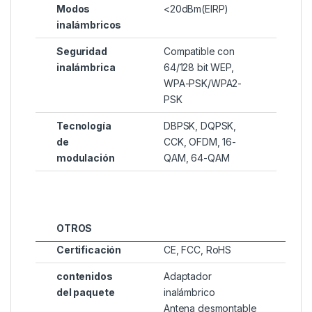
Modos
<20dBm(EIRP)
inalámbricos
Seguridad
Compatible con
inalámbrica
64/128 bit WEP,
WPA-PSK/WPA2-
PSK
Tecnología
DBPSK, DQPSK,
de
CCK, OFDM, 16-
modulación
QAM, 64-QAM
OTROS
Certificación
CE, FCC, RoHS
contenidos
Adaptador
del paquete
inalámbrico
Antena desmontable