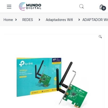
Skip to navigation
Skip to content
0
Home
REDES
Adaptadores Wifi
ADAPTADOR Wif
🔍