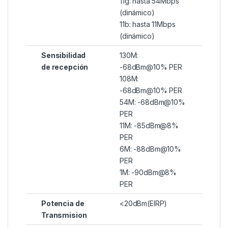
11g: hasta 54Mbps
(dinámico)
11b: hasta 11Mbps
(dinámico)
Sensibilidad
130M:
de recepción
-68dBm@10% PER
108M:
-68dBm@10% PER
54M: -68dBm@10%
PER
11M: -85dBm@8%
PER
6M: -88dBm@10%
PER
1M: -90dBm@8%
PER
Potencia de
<20dBm(EIRP)
Transmision