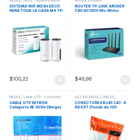
REDES
,
Deco - Sistema Mesh
REDES
,
Routers
SISTEMA Wifi MESH DECO
ROUTER TP-LINK ARCHER
PARA TODA LA CASA M4 TP-
C80 AC1900 Mu-Mimu
LINK AC1200 (2 PACK)
Doble Banda Gigabit (4
Antenas)
$
100,22
$
46,96
REDES
,
Cable UTP - Conector
ACCESORIOS
,
CABLES
,
RJ45
Conectores
,
REDES
,
Cable UTP
CABLE UTP NITRON
CONECTORES RJ45 CAT. 6
- Conector RJ45
Categoría 6E 305m (Beige)
NEXXT (Funda de 100
Unidades)