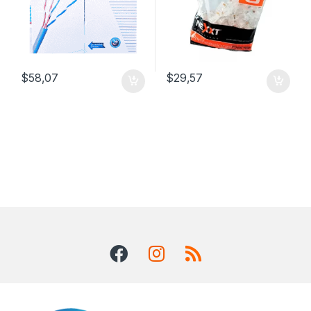
$
58,07
$
29,57