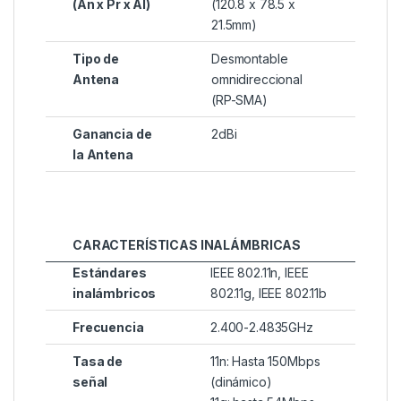
(An x Pr x Al)
(120.8 x 78.5 x
21.5mm)
Tipo de
Desmontable
Antena
omnidireccional
(RP-SMA)
Ganancia de
2dBi
la Antena
CARACTERÍSTICAS INALÁMBRICAS
Estándares
IEEE 802.11n, IEEE
inalámbricos
802.11g, IEEE 802.11b
Frecuencia
2.400-2.4835GHz
Tasa de
11n: Hasta 150Mbps
señal
(dinámico)