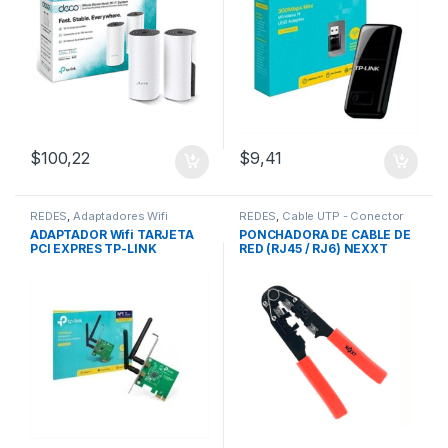
$
100,22
$
9,41
REDES
,
Adaptadores Wifi
REDES
,
Cable UTP - Conector
RJ45
ADAPTADOR Wifi TARJETA
PONCHADORA DE CABLE DE
PCI EXPRES TP-LINK
RED (RJ45 / RJ6) NEXXT
WN881ND 300 Mbps