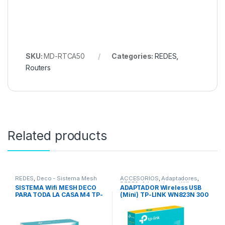
SKU:
MD-RTCA50
Categories:
REDES
,
Routers
Related products
REDES
,
Deco - Sistema Mesh
ACCESORIOS
,
Adaptadores
,
REDES
,
Adaptadores Wifi
SISTEMA Wifi MESH DECO
ADAPTADOR Wireless USB
PARA TODA LA CASA M4 TP-
(Mini) TP-LINK WN823N 300
LINK AC1200 (2 PACK)
Mbps