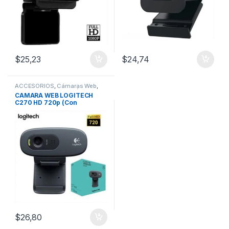
$
25,23
$
24,74
ACCESORIOS
,
Cámaras Web
,
Componentes
,
PERIFÉRICOS
,
CAMARA WEB LOGITECH
Webcam
C270 HD 720p (Con
Micrófono)
$
26,80