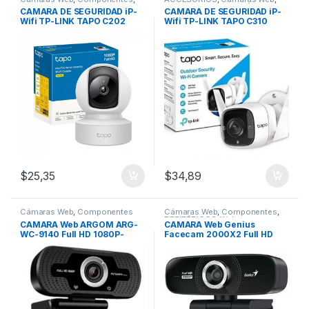
REDES
Componentes
,
PERIFÉRICOS
,
CAMARA DE SEGURIDAD iP-
CAMARA DE SEGURIDAD iP-
Webcam
Wifi TP-LINK TAPO C202
Wifi TP-LINK TAPO C310
(Exteriores)
$
25,35
$
34,89
Cámaras Web
,
Componentes
Cámaras Web
,
Componentes
,
PERIFÉRICOS
,
Webcam
CAMARA Web ARGOM ARG-
CAMARA Web Genius
WC-9140 Full HD 1080P-
Facecam 2000X2 Full HD
Black
1080P-Black