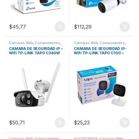
$
45,77
$
112,29
Cámaras Web
,
Componentes
,
Cámaras Web
,
Componentes
,
PERIFÉRICOS
,
REDES
PERIFÉRICOS
,
REDES
,
Webcam
CAMARA DE SEGURIDAD iP –
CAMARA DE SEGURIDAD iP-
Wifi TP-LINK TAPO C340W
Wifi TP-LINK TAPO C100 –
(Exteriores)
1080p
$
50,71
$
25,23
Cámaras Web
,
Componentes
,
ACCESORIOS
,
Cámaras Web
,