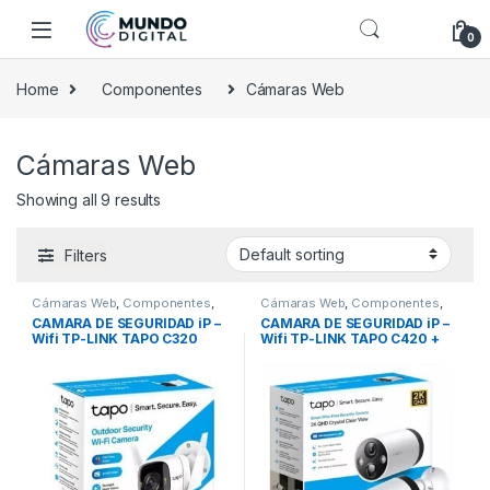
Skip to navigation
Skip to content
0
Home
Componentes
Cámaras Web
Cámaras Web
Showing all 9 results
Filters
Cámaras Web
,
Componentes
,
Cámaras Web
,
Componentes
,
REDES
REDES
CAMARA DE SEGURIDAD iP –
CAMARA DE SEGURIDAD iP –
Wifi TP-LINK TAPO C320
Wifi TP-LINK TAPO C420 +
(Exteriores)
SMART HUB H200
(Exteriores)