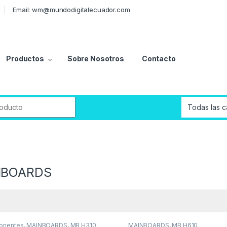
Email: wm@mundodigitalecuador.com
Productos
Sobre Nosotros
Contacto
r:
NBOARDS
onentes
,
MAINBOARDS
,
MB H310
MAINBOARDS
,
MB H610