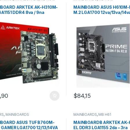
BOARD ARKTEK AK-H310M-
MAINBOARD ASUS H610M-
GA1151 DDR4 8va / 9na
M.2 LGA1700 12va/13va/14v
racion
,90
$
84,15
RS
,
MAINBOARDS
MAINBOARDS
,
MB H61
BOARD ASUS TUF B760M-
MAINBOARDB ARKTEK AK-
 GAMER LGA1700 12/13/14VA
EL DDR3 LGA1155 2da – 3ra