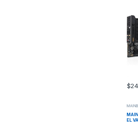
Wifi 
$
24
MAIN
MAIN
EL VA
Gene