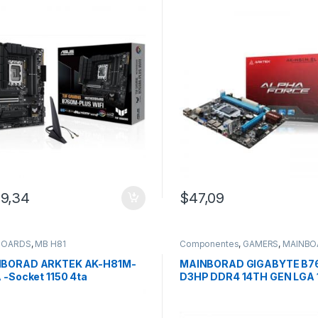
II-6e
Generacion
9,34
$
47,09
BOARDS
,
MB H81
Componentes
,
GAMERS
,
MAINBO
BORAD ARKTEK AK-H81M-
MAINBORAD GIGABYTE B7
 -Socket 1150 4ta
D3HP DDR4 14TH GEN LGA 
ración