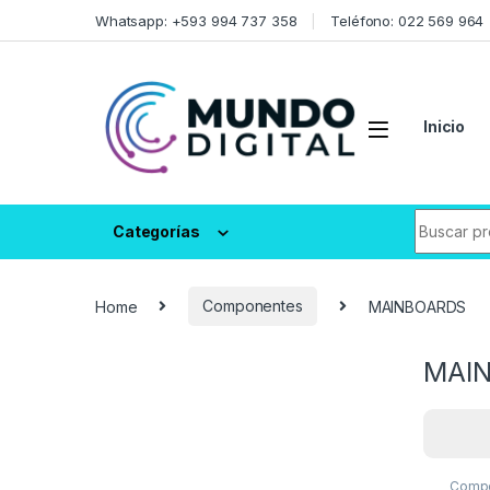
Skip to navigation
Skip to content
Whatsapp: +593 994 737 358
Teléfono: 022 569 964
Inicio
Search fo
Categorías
Home
Componentes
MAINBOARDS
MAI
Comp