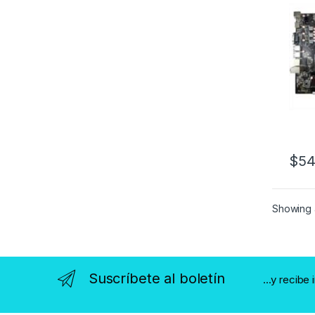
$
54
Showing a
Suscríbete al boletín
...y recibe