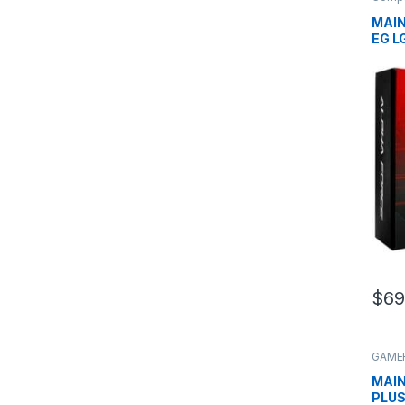
MAIN
EG L
Gene
$
69
GAME
MAIN
PLUS