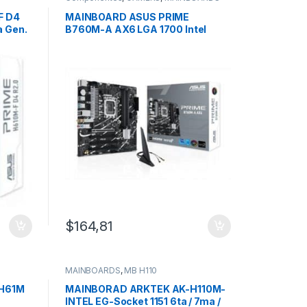
F D4
MAINBOARD ASUS PRIME
a Gen.
B760M-A AX6 LGA 1700 Intel
12va.13va.14va GEN-DDR5 – Wifi 6
– M.2
$
164,81
MAINBOARDS
,
MB H110
H61M
MAINBORAD ARKTEK AK-H110M-
INTEL EG-Socket 1151 6ta / 7ma /