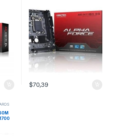
8va Generación
$
70,39
ARDS
60M
1700