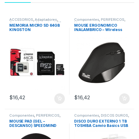
ACCESORIOS
,
Adaptadores
,
Componentes
,
PERIFÉRICOS
,
Componentes
,
Memorias USB
Mouse
MEMORIA MICRO SD 64GB
MOUSE ERGONOMICO
KINGSTON
INALAMBRICO – Wireless
VERTICAL KLIP XTREME
KMW-390
$
16,42
$
16,42
Componentes
,
PERIFÉRICOS
,
Componentes
,
DISCOS DUROS
,
Mouse pad
Externos 1Tb/2Tb/4Tb
MOUSE PAD (GEL –
DISCO DURO EXTERNO 1 TB
DESCANSO) SPEEDMIND
TOSHIBA Canvio Basics USB
3.0