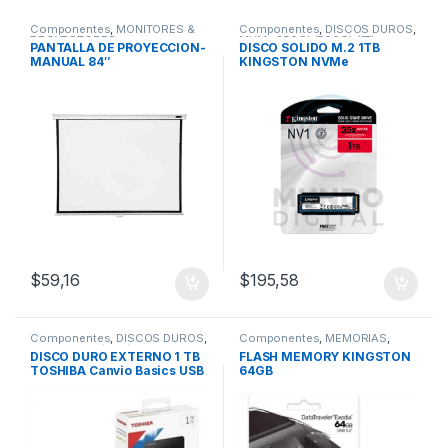
Componentes
,
MONITORES &
Componentes
,
DISCOS DUROS
,
PROYECTORES
MVMe 250Gb/500Gb/1Tb
PANTALLA DE PROYECCION-
DISCO SOLIDO M.2 1TB
MANUAL 84″
KINGSTON NVMe
$
59,16
$
195,58
Componentes
,
DISCOS DUROS
,
Componentes
,
MEMORIAS
,
Externos 1Tb/2Tb/4Tb
Memorias USB
DISCO DURO EXTERNO 1 TB
FLASH MEMORY KINGSTON
TOSHIBA Canvio Basics USB
64GB
3.0