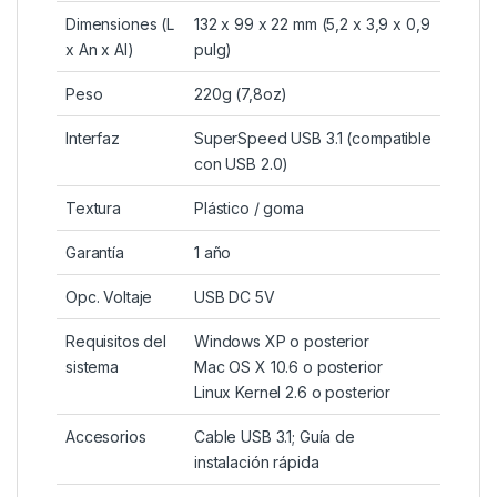
Dimensiones (L
132 x 99 x 22 mm (5,2 x 3,9 x 0,9
x An x Al)
pulg)
Peso
220g (7,8oz)
Interfaz
SuperSpeed USB 3.1 (compatible
con USB 2.0)
Textura
Plástico / goma
Garantía
1 año
Opc. Voltaje
USB DC 5V
Requisitos del
Windows XP o posterior
sistema
Mac OS X 10.6 o posterior
Linux Kernel 2.6 o posterior
Accesorios
Cable USB 3.1; Guía de
instalación rápida