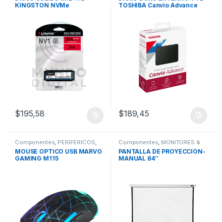
KINGSTON NVMe
TOSHIBA Canvio Advance
USB 3.0
$
195,58
$
189,45
Componentes
,
PERIFÉRICOS
,
Componentes
,
MONITORES &
Mouse
PROYECTORES
MOUSE OPTICO USB MARVO
PANTALLA DE PROYECCION-
GAMING M115
MANUAL 84″