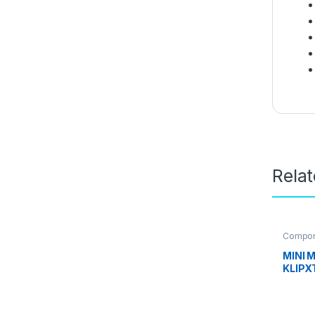
Rela
Compon
Mouse
MINI 
KLIPX
KM0-1