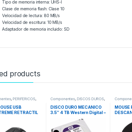
Tipo de memoria interna: UHS-I
Clase de memoria flash: Clase 10
Velocidad de lectura: 80 MB/s
Velocidad de escritura: 10 MB/s
Adaptador de memoria incluido: SD
ted products
entes
,
PERIFÉRICOS
,
Componentes
,
DISCOS DUROS
,
Compone
HDD 1Tb/2Tb/4Tb
Mouse pa
MOUSE USB
DISCO DURO MECANICO
MOUSE P
TREME RETRACTIL
3.5″ 4 TB Western Digital –
DESCAN
13
Purple /Video Vigilancia