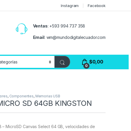
Instagram
Facebook
Ventas
:
+593 994 737 358
Email
:
wm@mundodigitalecuador.com
$
0,00
0
ores
,
Componentes
,
Memorias USB
MICRO SD 64GB KINGSTON
 – MicroSD Canvas Select 64 GB, velocidades de