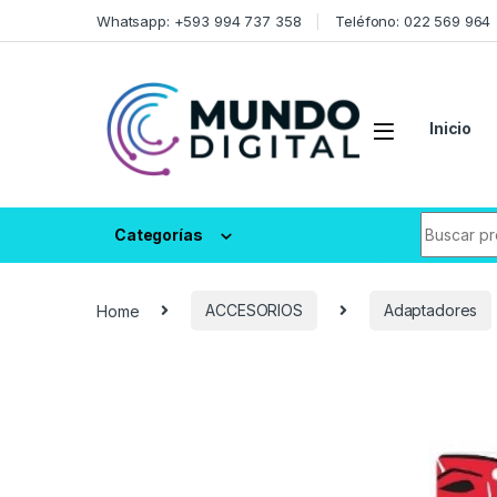
Skip to navigation
Skip to content
Whatsapp: +593 994 737 358
Teléfono: 022 569 964
Inicio
Search fo
Categorías
Home
ACCESORIOS
Adaptadores