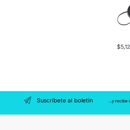
$
5,1
Suscríbete al boletín
...y recibe