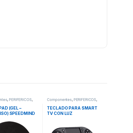
ntes
,
PERIFÉRICOS
,
Componentes
,
PERIFÉRICOS
,
d
Teclados
AD (GEL –
TECLADO PARA SMART
SO) SPEEDMIND
TV CON LUZ