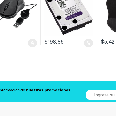
2
$
198,86
$
5,42
 información de
nuestras promociones