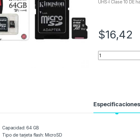
UHS-I Clase 10 DE h
$
16,42
Quantity
Especificacione
Capacidad: 64 GB
Tipo de tarjeta flash: MicroSD