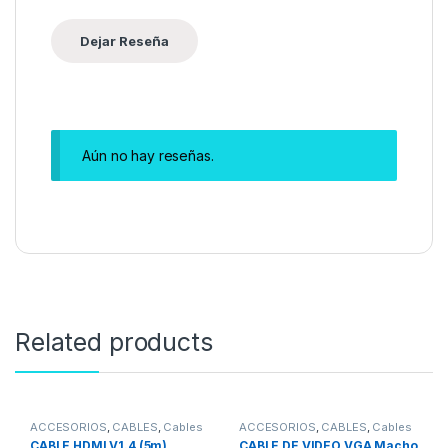
Aún no hay reseñas.
Related products
ACCESORIOS
,
CABLES
,
Cables
ACCESORIOS
,
CABLES
,
Cables
HDMI
VGA
CABLE HDMI V1.4 (5m)
CABLE DE VIDEO VGA Macho