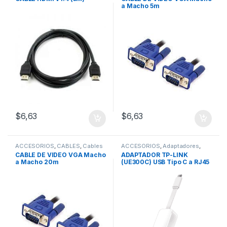
a Macho 5m
$
6,63
$
6,63
ACCESORIOS
,
CABLES
,
Cables
ACCESORIOS
,
Adaptadores
,
VGA
CABLES
,
Cables USB
CABLE DE VIDEO VGA Macho
ADAPTADOR TP-LINK
a Macho 20m
(UE300C) USB Tipo C a RJ45
– Gigabit