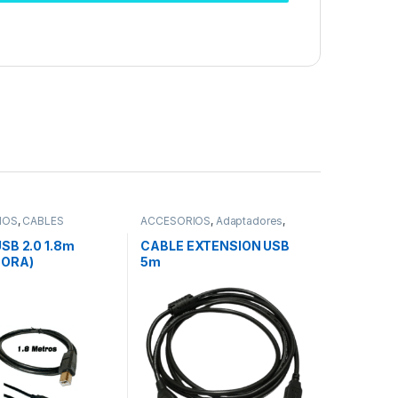
IOS
,
CABLES
ACCESORIOS
,
Adaptadores
,
CABLES
,
Cables USB
SB 2.0 1.8m
CABLE EXTENSION USB
SORA)
5m