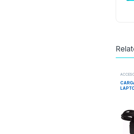
Rela
ACCES
CARG
LAPTOP
1.58A