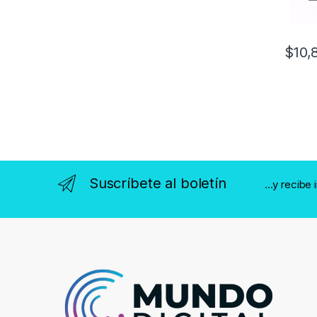
$
10,
Suscríbete al boletín
...y recibe