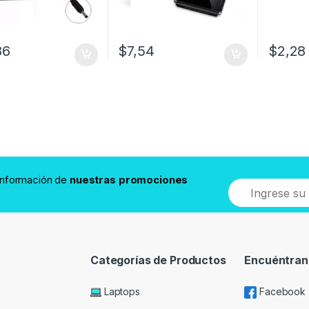
86
$
7,54
$
2,28
 información de
nuestras promociones
Categorías de Productos
Encuéntran
Laptops
Facebook