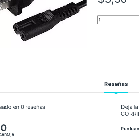
Quantity
Reseñas
sado en 0 reseñas
Deja l
CORRI
.0
Puntuac
centaje