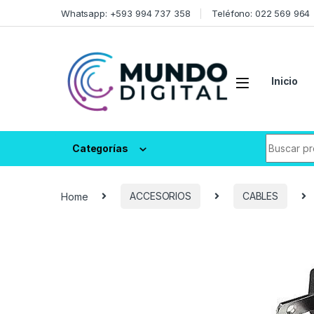
Skip to navigation
Skip to content
Whatsapp: +593 994 737 358
Teléfono: 022 569 964
Inicio
Search fo
Categorías
Home
ACCESORIOS
CABLES