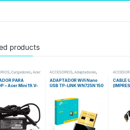
ted products
ORIOS
,
Cargadores
,
Acer
ACCESORIOS
,
Adaptadores
,
ACCESOR
REDES
,
Adaptadores Wifi
,
Bluetooth
ADOR PARA
ADAPTADOR Wifi Nano
CABLE U
 – Acer Mini 19.V-
USB TP-LINK WN725N 150
(IMPRE
Mbps