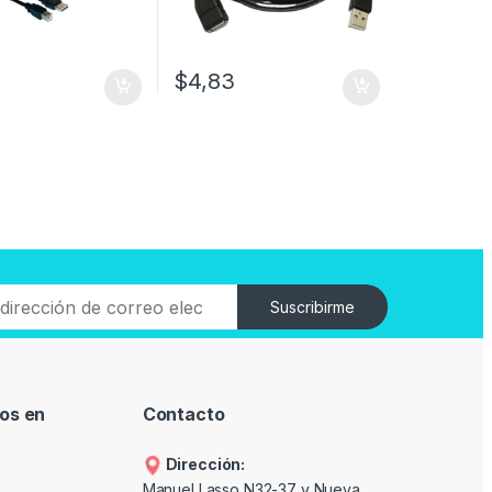
$
4,83
Suscribirme
os en
Contacto
Dirección:
Manuel Lasso N32-37 y Nueva