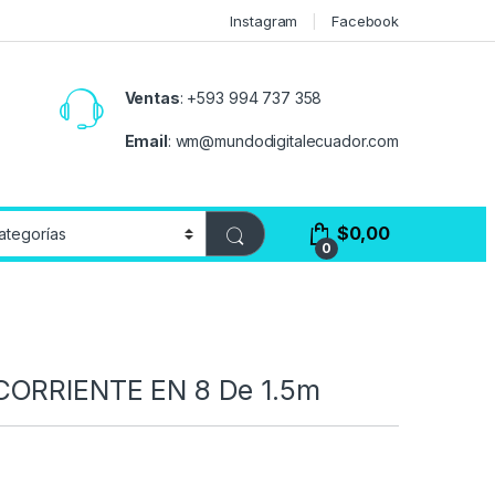
Instagram
Facebook
Ventas
:
+593 994 737 358
Email
:
wm@mundodigitalecuador.com
$
0,00
0
CORRIENTE EN 8 De 1.5m