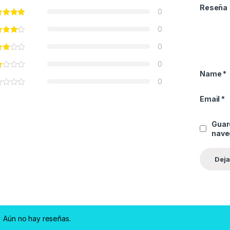
Reseña
0
0
0
0
Name
*
0
Email
*
Guar
nave
Aún no hay reseñas.