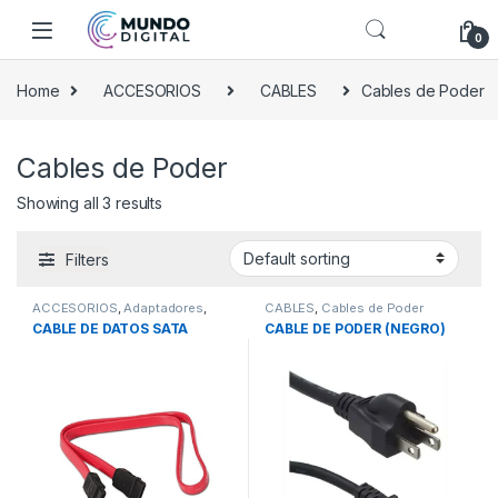
Skip to navigation
Skip to content
0
Home
ACCESORIOS
CABLES
Cables de Poder
Cables de Poder
Showing all 3 results
Filters
ACCESORIOS
,
Adaptadores
,
CABLES
,
Cables de Poder
CABLES
,
Cables de Poder
CABLE DE DATOS SATA
CABLE DE PODER (NEGRO)