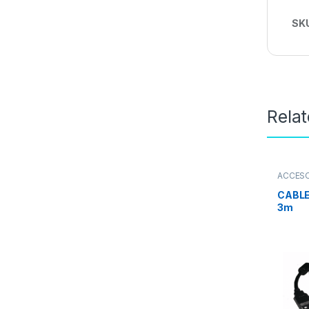
SK
Rela
ACCES
USB
CABLE
3m