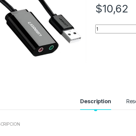
$
10,62
Quantity
Description
Res
CRIPCION