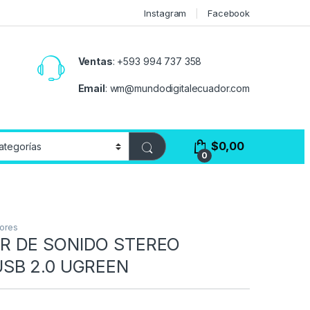
Instagram
Facebook
Ventas
:
+593 994 737 358
Email
:
wm@mundodigitalecuador.com
$
0,00
0
ores
R DE SONIDO STEREO
SB 2.0 UGREEN