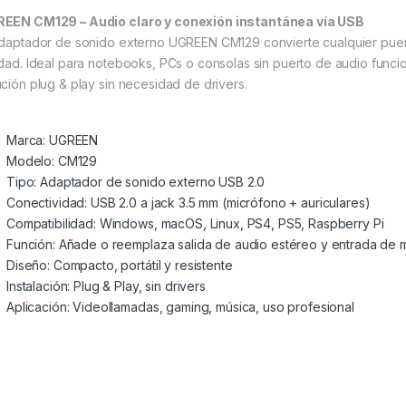
EEN CM129 – Audio claro y conexión instantánea vía USB
adaptador de sonido externo UGREEN CM129 convierte cualquier puert
idad. Ideal para notebooks, PCs o consolas sin puerto de audio funcio
ución plug & play sin necesidad de drivers.
Marca: UGREEN
Modelo: CM129
Tipo: Adaptador de sonido externo USB 2.0
Conectividad: USB 2.0 a jack 3.5 mm (micrófono + auriculares)
Compatibilidad: Windows, macOS, Linux, PS4, PS5, Raspberry Pi
Función: Añade o reemplaza salida de audio estéreo y entrada de 
Diseño: Compacto, portátil y resistente
Instalación: Plug & Play, sin drivers
Aplicación: Videollamadas, gaming, música, uso profesional