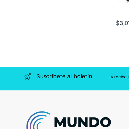
$
3,0
Suscríbete al boletín
...y recibe