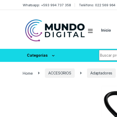
Skip to navigation
Skip to content
Whatsapp: +593 994 737 358
Teléfono: 022 569 964
Inicio
Search fo
Categorías
Home
ACCESORIOS
Adaptadores