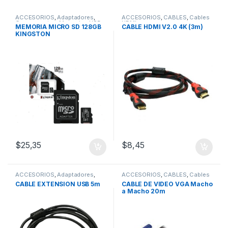
ACCESORIOS
,
Adaptadores
,
ACCESORIOS
,
CABLES
,
Cables
Componentes
,
Memorias USB
HDMI
MEMORIA MICRO SD 128GB
CABLE HDMI V2.0 4K (3m)
KINGSTON
$
25,35
$
8,45
ACCESORIOS
,
Adaptadores
,
ACCESORIOS
,
CABLES
,
Cables
CABLES
,
Cables USB
VGA
CABLE EXTENSION USB 5m
CABLE DE VIDEO VGA Macho
a Macho 20m