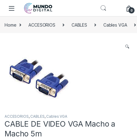
Skip to navigation
Skip to content
0
Home
ACCESORIOS
CABLES
Cables VGA
🔍
ACCESORIOS
,
CABLES
,
Cables VGA
CABLE DE VIDEO VGA Macho a
Macho 5m