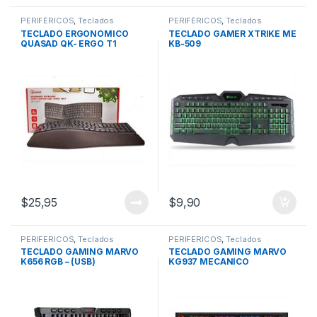
PERIFÉRICOS
,
Teclados
PERIFÉRICOS
,
Teclados
TECLADO ERGONOMICO
TECLADO GAMER XTRIKE ME
QUASAD QK- ERGO T1
KB-509
TRIPLE MODE – USB
$
25,95
$
9,90
PERIFÉRICOS
,
Teclados
PERIFÉRICOS
,
Teclados
TECLADO GAMING MARVO
TECLADO GAMING MARVO
K656 RGB – (USB)
KG937 MECANICO
CONEXION USB