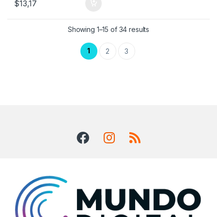
$
13,17
Showing 1–15 of 34 results
1
2
3