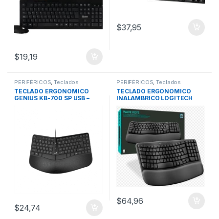
$
37,95
$
19,19
PERIFÉRICOS
,
Teclados
PERIFÉRICOS
,
Teclados
TECLADO ERGONOMICO
TECLADO ERGONOMICO
GENIUS KB-700 SP USB –
INALAMBRICO LOGITECH
Black
WAVE KEYS-BLACK
$
64,96
$
24,74