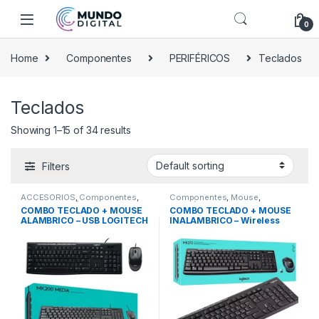
Skip to navigation
Skip to content
0
Home
Componentes
PERIFÉRICOS
Teclados
Teclados
Showing 1–15 of 34 results
Filters
ACCESORIOS
,
Componentes
,
Componentes
,
Mouse
,
Mouse
,
PERIFÉRICOS
,
Teclados
PERIFÉRICOS
,
Teclados
COMBO TECLADO + MOUSE
COMBO TECLADO + MOUSE
ALAMBRICO – USB LOGITECH
INALAMBRICO – Wireless
MK200
LOGITECH MK270