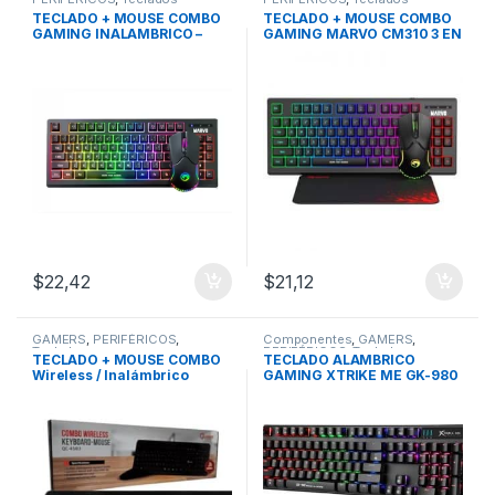
TECLADO + MOUSE COMBO
TECLADO + MOUSE COMBO
GAMING INALAMBRICO –
GAMING MARVO CM310 3 EN
Wireless MARVO KW516 RGB
1 – RGB – (USB)
$
22,42
$
21,12
GAMERS
,
PERIFÉRICOS
,
Componentes
,
GAMERS
,
Teclados
PERIFÉRICOS
,
Teclados
TECLADO + MOUSE COMBO
TECLADO ALAMBRICO
Wireless / Inalámbrico
GAMING XTRIKE ME GK-980
RECARGABLE QUASAD QC-
– USB
4583 / BLACK