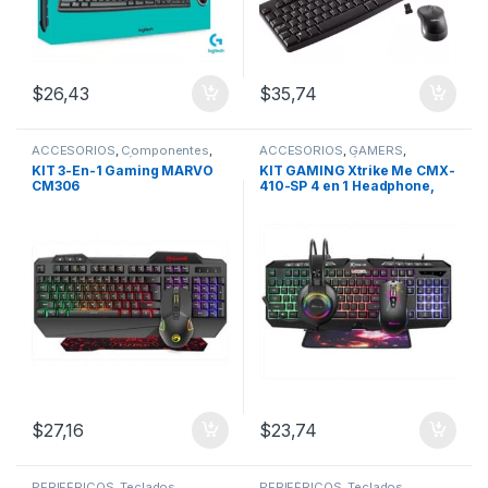
$
26,43
$
35,74
ACCESORIOS
,
Componentes
,
ACCESORIOS
,
GAMERS
,
GAMERS
,
PERIFÉRICOS
,
Headset
,
PERIFÉRICOS
,
KIT 3-En-1 Gaming MARVO
KIT GAMING Xtrike Me CMX-
Teclados
Teclados
CM306
410-SP 4 en 1 Headphone,
Teclado, Mouse y Mouse
Pad-RGB
$
27,16
$
23,74
PERIFÉRICOS
,
Teclados
PERIFÉRICOS
,
Teclados