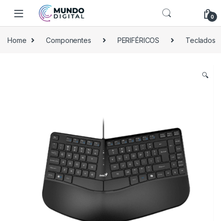
Skip to navigation
Skip to content
0
Home
Componentes
PERIFÉRICOS
Teclados
🔍