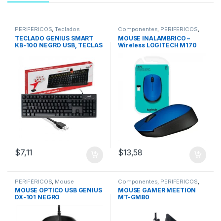
PERIFÉRICOS
,
Teclados
Componentes
,
PERIFÉRICOS
,
Mouse
TECLADO GENIUS SMART
MOUSE INALAMBRICO –
KB-100 NEGRO USB, TECLAS
Wireless LOGITECH M170
DE FUNCION
PERSONALIZABLES
$
7,11
$
13,58
PERIFÉRICOS
,
Mouse
Componentes
,
PERIFÉRICOS
,
Mouse
MOUSE OPTICO USB GENIUS
MOUSE GAMER MEETION
DX-101 NEGRO
MT-GM80