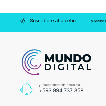
Suscríbete al boletín
...y recibe
¿Deseas atención inmediata?
+593 994 737 358