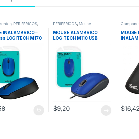
entes
,
PERIFÉRICOS
,
PERIFÉRICOS
,
Mouse
Compone
Mouse
 INALAMBRICO –
MOUSE ALAMBRICO
MOUSE 
ess LOGITECH M170
LOGITECH M110 USB
INALAMB
(Silencioso)
VERTIC
KMW-3
58
$
9,20
$
16,4