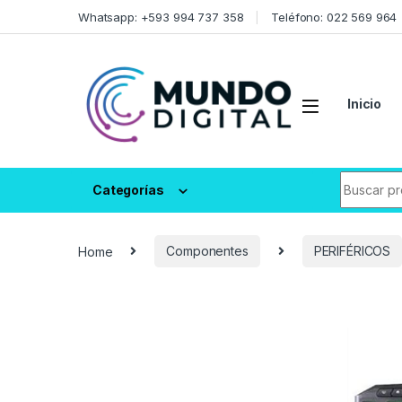
Skip to navigation
Skip to content
Whatsapp: +593 994 737 358
Teléfono: 022 569 964
Inicio
Search fo
Categorías
Home
Componentes
PERIFÉRICOS