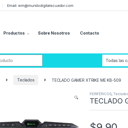
Email: wm@mundodigitalecuador.com
Productos
Sobre Nosotros
Contacto
r:
Teclados
TECLADO GAMER XTRIKE ME KB-509
PERIFÉRICOS
,
Teclado
🔍
TECLADO G
$
9,90