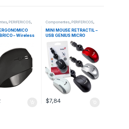
ntes
,
PERIFÉRICOS
,
Componentes
,
PERIFÉRICOS
,
Mouse
ERGONOMICO
MINI MOUSE RETRACTIL –
RICO – Wireless
USB GENIUS MICRO
AL KLIP XTREME
TRAVELER – COLORES
90
2
$
7,84