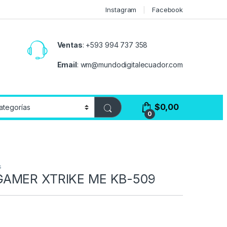
Instagram
Facebook
Ventas
:
+593 994 737 358
Email
:
wm@mundodigitalecuador.com
$
0,00
0
s
AMER XTRIKE ME KB-509