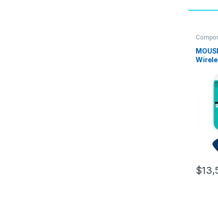
Compon
Mouse
MOUSE
Wirel
$
13,