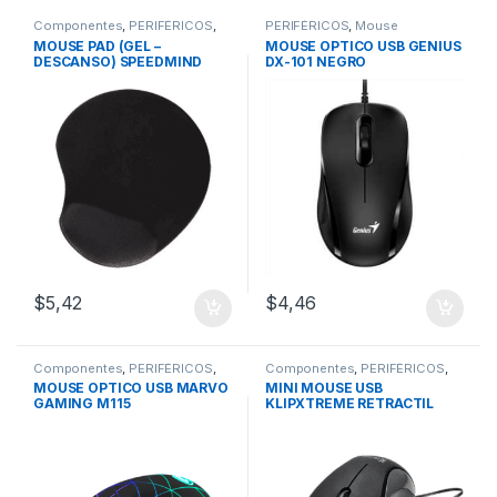
Componentes
,
PERIFÉRICOS
,
PERIFÉRICOS
,
Mouse
Mouse pad
MOUSE PAD (GEL –
MOUSE OPTICO USB GENIUS
DESCANSO) SPEEDMIND
DX-101 NEGRO
$
5,42
$
4,46
Componentes
,
PERIFÉRICOS
,
Componentes
,
PERIFÉRICOS
,
Mouse
Mouse
MOUSE OPTICO USB MARVO
MINI MOUSE USB
GAMING M115
KLIPXTREME RETRACTIL
KM0-113