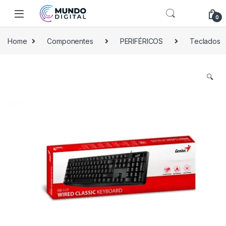
Skip to navigation
Skip to content
0
Home
Componentes
PERIFÉRICOS
Teclados
🔍