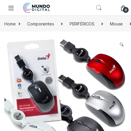
Skip to navigation
Skip to content
0
Home
Componentes
PERIFÉRICOS
Mouse
🔍