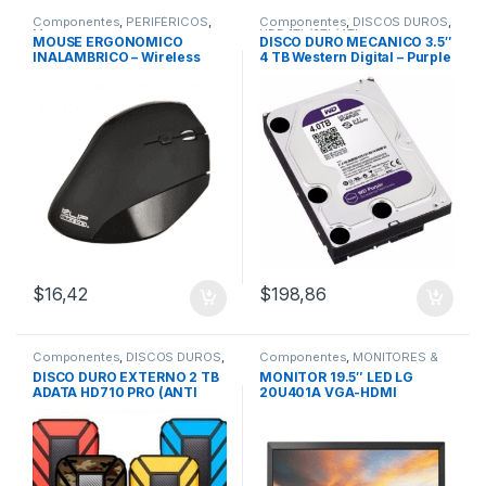
Componentes
,
PERIFÉRICOS
,
Componentes
,
DISCOS DUROS
,
Mouse
HDD 1Tb/2Tb/4Tb
MOUSE ERGONOMICO
DISCO DURO MECANICO 3.5″
INALAMBRICO – Wireless
4 TB Western Digital – Purple
VERTICAL KLIP XTREME
/Video Vigilancia
KMW-390
$
16,42
$
198,86
Componentes
,
DISCOS DUROS
,
Componentes
,
MONITORES &
Externos 1Tb/2Tb/4Tb
PROYECTORES
,
Monitor 19.5”
DISCO DURO EXTERNO 2 TB
MONITOR 19.5″ LED LG
ADATA HD710 PRO (ANTI
20U401A VGA-HDMI
GOLPES) 3.0
(1600×900) 75Hz