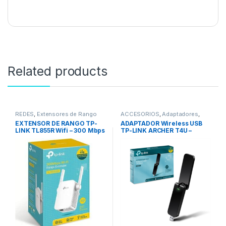
Related products
REDES
,
Extensores de Rango
ACCESORIOS
,
Adaptadores
,
REDES
,
Adaptadores Wifi
EXTENSOR DE RANGO TP-
ADAPTADOR Wireless USB
LINK TL855R Wifi – 300 Mbps
TP-LINK ARCHER T4U –
AC1300 Doble Banda