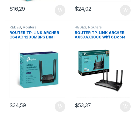
$
16,29
$
24,02
REDES
,
Routers
REDES
,
Routers
ROUTER TP-LINK ARCHER
ROUTER TP-LINK ARCHER
C64 AC 1200MBPS Dual
AX53 AX3000 Wifi 6 Doble
Band Mu-Mimo (4 Antenas)
Banda Gigabit (4 Antenas)
$
34,59
$
53,37