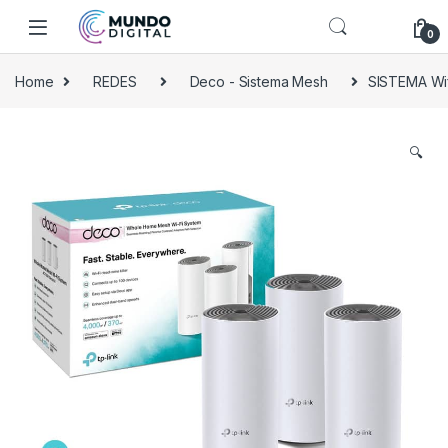
Skip to navigation
Skip to content
0
Home
REDES
Deco - Sistema Mesh
SISTEMA Wi
🔍