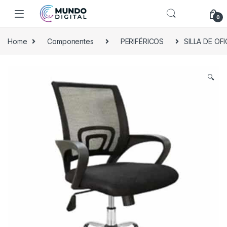
Skip to navigation
Skip to content
0
Home
Componentes
PERIFÉRICOS
SILLA DE OF
🔍