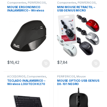
Componentes
,
PERIFÉRICOS
,
Componentes
,
PERIFÉRICOS
,
Mouse
Mouse
MOUSE ERGONOMICO
MINI MOUSE RETRACTIL –
INALAMBRICO – Wireless
USB GENIUS MICRO
VERTICAL KLIP XTREME
TRAVELER – COLORES
KMW-390
$
16,42
$
7,84
ACCESORIOS
,
Componentes
,
PERIFÉRICOS
,
Mouse
PERIFÉRICOS
,
Mouse
,
Teclados
TECLADO INALAMBRICO –
MOUSE OPTICO USB GENIUS
Wireless LOGITECH K270
DX-101 NEGRO