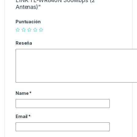
LINK TL-WR840N 300Mbps (2
Antenas)”
Puntuación
Reseña
Name
*
Email
*