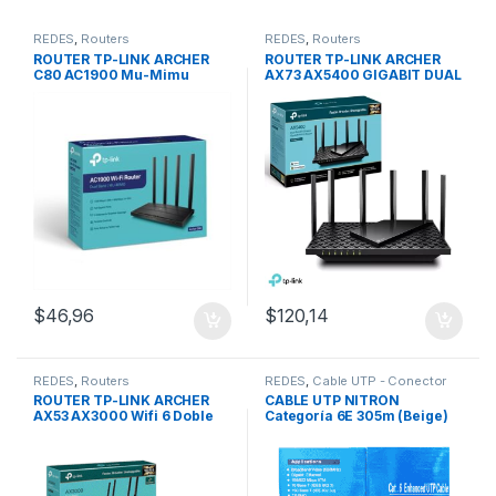
REDES
,
Routers
REDES
,
Routers
ROUTER TP-LINK ARCHER
ROUTER TP-LINK ARCHER
C80 AC1900 Mu-Mimu
AX73 AX5400 GIGABIT DUAL
Doble Banda Gigabit (4
BAND (6ANTENAS)
Antenas)
$
46,96
$
120,14
REDES
,
Routers
REDES
,
Cable UTP - Conector
RJ45
ROUTER TP-LINK ARCHER
CABLE UTP NITRON
AX53 AX3000 Wifi 6 Doble
Categoría 6E 305m (Beige)
Banda Gigabit (4 Antenas)