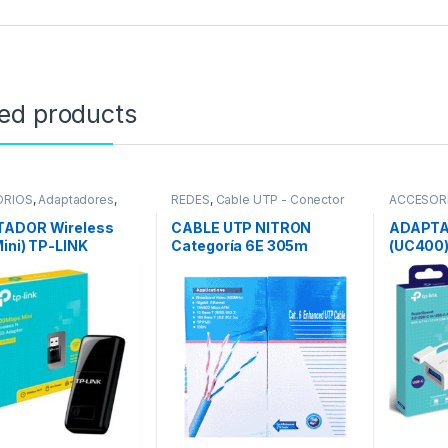
ted products
ORIOS
,
Adaptadores
,
REDES
,
Cable UTP - Conector
ACCESOR
Adaptadores Wifi
RJ45
REDES
,
Ad
ADOR Wireless
CABLE UTP NITRON
ADAPTA
ini) TP-LINK
Categoría 6E 305m
(UC400)
N 300 Mbps
(Beige)
3.0