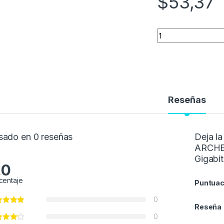
$
53,37
Quantity
Reseñas
sado en 0 reseñas
Deja l
ARCHE
Gigabit
.0
centaje
Puntuac
0
Reseña
0