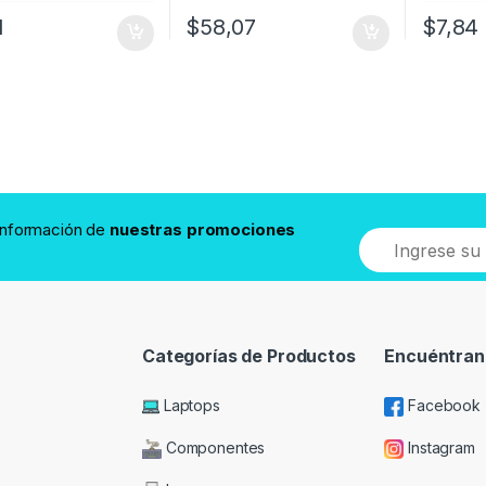
1
$
58,07
$
7,84
 información de
nuestras promociones
Categorías de Productos
Encuéntran
Laptops
Facebook
Componentes
Instagram