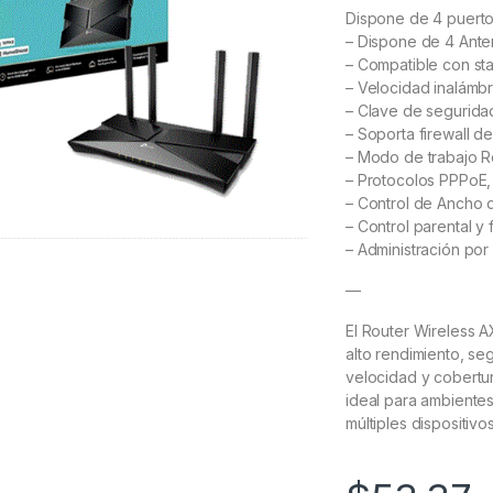
Dispone de 4 puerto
– Dispone de 4 Ant
– Compatible con sta
– Velocidad inalámb
– Clave de segurid
– Soporta firewall d
– Modo de trabajo R
– Protocolos PPPoE
– Control de Ancho
– Control parental y 
– Administración po
—
El Router Wireless 
alto rendimiento, se
velocidad y cobertur
ideal para ambiente
múltiples dispositivo