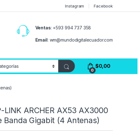
Instagram
Facebook
Ventas
:
+593 994 737 358
Email
:
wm@mundodigitalecuador.com
$
0,00
0
tenas)
-LINK ARCHER AX53 AX3000
e Banda Gigabit (4 Antenas)