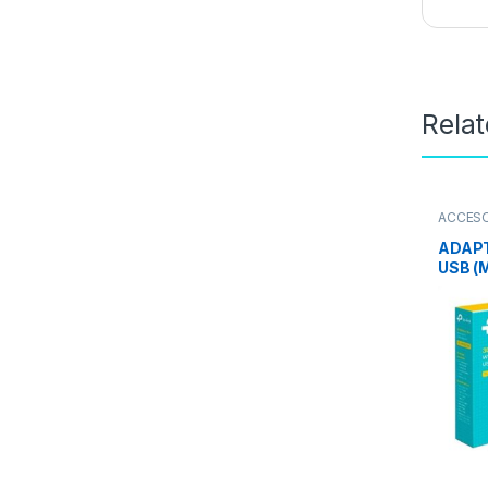
Rela
ACCES
REDES
,
ADAPT
USB (M
WN823