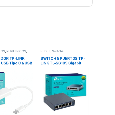
IOS
,
PERIFÉRICOS
,
REDES
,
Switchs
aptadores Wifi
DOR TP-LINK
SWITCH 5 PUERTOS TP-
 USB Tipo C a USB
LINK TL-SG105 Gigabit
(Escritorio – Metal)