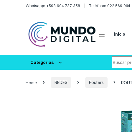
Skip to navigation
Skip to content
Whatsapp: +593 994 737 358
Teléfono: 022 569 964
Inicio
Search fo
Categorías
Home
REDES
Routers
ROUTE