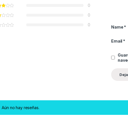
0
0
0
Name
*
Email
*
Guar
nave
Aún no hay reseñas.