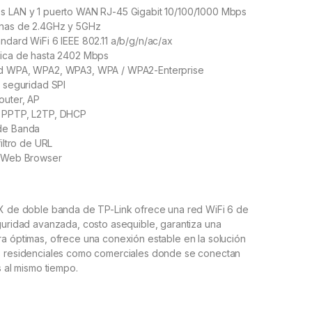
s LAN y 1 puerto WAN RJ-45 Gigabit 10/100/1000 Mbps
enas de 2.4GHz y 5GHz
ndard WiFi 6 IEEE 802.11 a/b/g/n/ac/ax
rica de hasta 2402 Mbps
ad WPA, WPA2, WPA3, WPA / WPA2-Enterprise
e seguridad SPI
outer, AP
, PPTP, L2TP, DHCP
 de Banda
filtro de URL
r Web Browser
AX de doble banda de TP-Link ofrece una red WiFi 6 de
guridad avanzada, costo asequible, garantiza una
a óptimas, ofrece una conexión estable en la solución
s residenciales como comerciales donde se conectan
s al mismo tiempo.