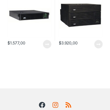
$
1.577,00
$
3.920,00