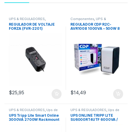
UPS & REGULADORES
,
Componentes
,
UPS &
Regulador 2000Va/1000Va
REGULADORES
,
Regulador
REGULADOR DE VOLTAJE
REGULADOR CDP R2C-
2000Va/1000Va
FORZA (FVR-2201)
AVR1008 1000VA – 500W 8
2200VA/1100W-8 Tomas
TOMAS
RJ11-120V
$
25,95
$
14,49
UPS & REGULADORES
,
Ups de
UPS & REGULADORES
,
Ups de
Alta Capacidad
Alta Capacidad
UPS Tripp Lite Smart Online
UPS ONLINE TRIPP LITE
3000VA 2700W Rackmount
SU6000RT4UTF 6000VA /
120V USB DB9 2URM
5400W / 208/240V Y 120V /
ENERGY STAR V2.0 – UPS
BIFASICO /8 SALIDAS
BATERIA