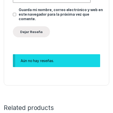
Guarda mi nombre, correo electrónico y web en
este navegador para la próxima vez que
comente.
Aún no hay reseñas.
Related products