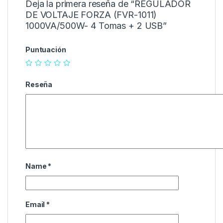
Deja la primera reseña de “REGULADOR
DE VOLTAJE FORZA (FVR-1011)
1000VA/500W- 4 Tomas + 2 USB”
Puntuación
Reseña
Name
*
Email
*