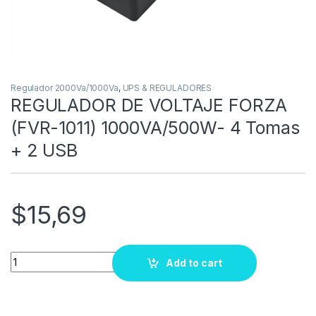
Regulador 2000Va/1000Va
,
UPS & REGULADORES
REGULADOR DE VOLTAJE FORZA
(FVR-1011) 1000VA/500W- 4 Tomas
+ 2 USB
$
15,69
Quantity
Add to cart