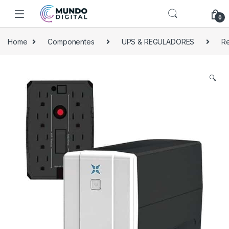
Skip to navigation
Skip to content
0
Home
Componentes
UPS & REGULADORES
R
🔍