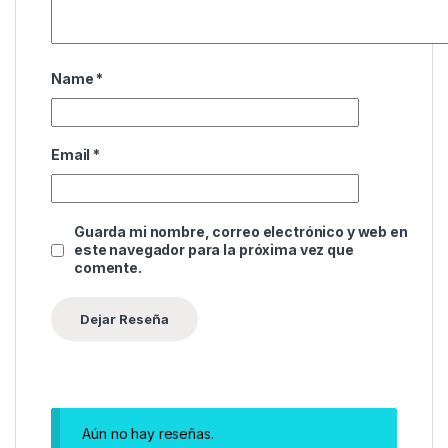
Name
*
Email
*
Guarda mi nombre, correo electrónico y web en
este navegador para la próxima vez que
comente.
Aún no hay reseñas.