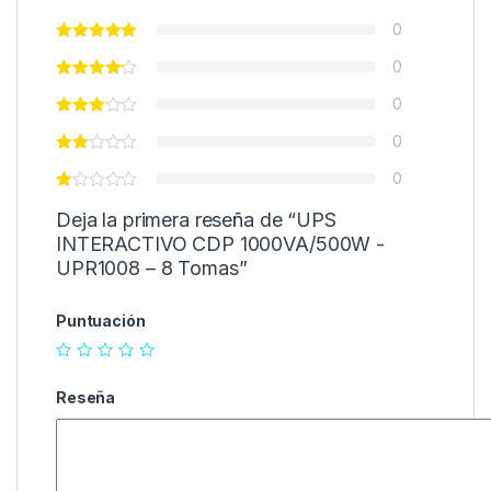
0
0
0
0
0
Deja la primera reseña de “UPS
INTERACTIVO CDP 1000VA/500W -
UPR1008 – 8 Tomas”
Puntuación
Reseña