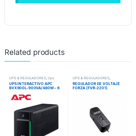
Related products
UPS & REGULADORES
,
Ups
UPS & REGULADORES
,
500Va/800Va/1000Va
Regulador 2000Va/1000Va
UPS INTERACTIVO APC
REGULADOR DE VOLTAJE
BVX900L-900VA/480W – 6
FORZA (FVR-2201)
Tomas
2200VA/1100W-8 Tomas
RJ11-120V