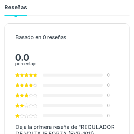
Reseñas
Basado en 0 reseñas
0.0
porcentaje
0
0
0
0
0
Deja la primera reseña de “REGULADOR
DE VOLTAJE FORZA (FVR-1011)