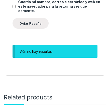
Guarda mi nombre, correo electrónico y web en
este navegador para la próxima vez que
comente.
Aún no hay reseñas.
Related products