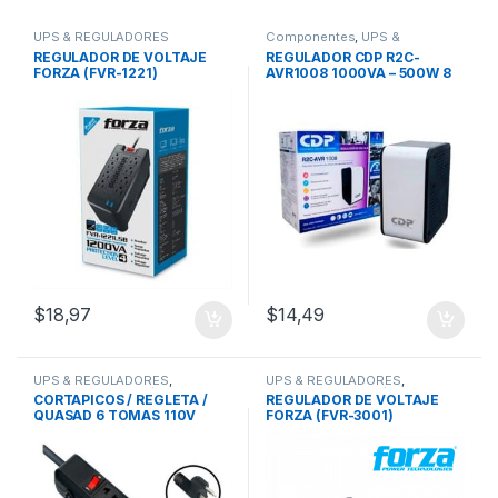
UPS & REGULADORES
Componentes
,
UPS &
REGULADORES
,
Regulador
REGULADOR DE VOLTAJE
REGULADOR CDP R2C-
2000Va/1000Va
FORZA (FVR-1221)
AVR1008 1000VA – 500W 8
1200VA/600W-8 Tomas+2
TOMAS
USB
$
18,97
$
14,49
UPS & REGULADORES
,
UPS & REGULADORES
,
Regulador 2000Va/1000Va
Regulador 2000Va/1000Va
CORTAPICOS / REGLETA /
REGULADOR DE VOLTAJE
QUASAD 6 TOMAS 110V
FORZA (FVR-3001)
3000VA/1500W- 4 Tomas
RJ11-120V