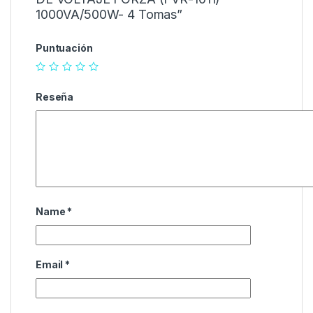
1000VA/500W- 4 Tomas”
Puntuación
Reseña
Name
*
Email
*