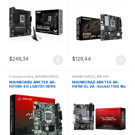
6e
$
249,34
$
129,44
Componentes
,
MAINBOARDS
,
MAINBOARDS
,
MB H81
MB H310
MAINBOARD ARKTEK AK-
MAINBORAD ARKTEK AK-
H310M-EG LGA1151 DDR4
H81M-EL VA -Socket 1150 4ta
8va / 9na Generacion
Generación