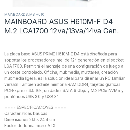
MAINBOARDS
,
MB H610
MAINBOARD ASUS H610M-F D4
M.2 LGA1700 12va/13va/14va Gen.
La placa base ASUS PRIME H610M-E D4 está diseñada para
soportar los procesadores Intel de 12ª generación en el socket
LGA 1700. Permitirá el montaje de una configuración de juego a
un coste controlado. Oficina, multimedia, multitarea, creación
multimedia ligera, es la solución ideal para diseñar un PC familiar
versátil. También admite memoria RAM DDR4, tarjetas gráficas
PCI-Express 4.0 16x, unidades SATA 6 Gb/s y M.2 PCIe NVMe y
periféricos USB 3.0 y USB 3.1.
==== ESPECIFICACIONES ====
Características básicas
Dimensiones 21.1 × 24.4 cm
Factor de forma micro-ATX