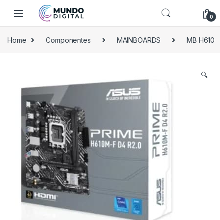
Skip to navigation
Skip to content
0
Home
Componentes
MAINBOARDS
MB H610
🔍