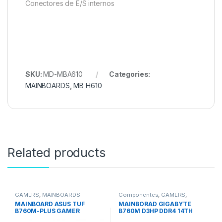
Conectores de E/S internos
SKU:
MD-MBA610
Categories:
MAINBOARDS
,
MB H610
Related products
GAMERS
,
MAINBOARDS
Componentes
,
GAMERS
,
MAINBOARDS
MAINBOARD ASUS TUF
MAINBORAD GIGABYTE
B760M-PLUS GAMER
B760M D3HP DDR4 14TH
LGA1700 12/13/14VA Wifi II-
GEN LGA 1700