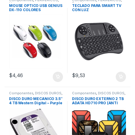
Componentes
,
PERIFÉRICOS
,
Componentes
,
PERIFÉRICOS
,
Mouse
Teclados
MOUSE OPTICO USB GENIUS
TECLADO PARA SMART TV
DX-110 COLORES
CON LUZ
$
4,46
$
9,53
Componentes
,
DISCOS DUROS
,
Componentes
,
DISCOS DUROS
,
HDD 1Tb/2Tb/4Tb
Externos 1Tb/2Tb/4Tb
DISCO DURO MECANICO 3.5″
DISCO DURO EXTERNO 2 TB
4 TB Western Digital – Purple
ADATA HD710 PRO (ANTI
/Video Vigilancia
GOLPES) 3.0