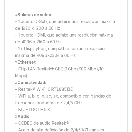
»
Salidas de video
:
– 1 puerto D-Sub, que admite una resolución máxima
de 1920 x 1200 a 60 Hz
– 1 puerto HDMI, que admite una resolución máxima
de 4096 x 2160 a 60 Hz
– 1 x DisplayPort, compatible con una resolución
máxima de 4096×2304 a 60 Hz
»
Ethernet
:
– Chip LAN Realtek® GbE (1 Gbps/100 Mbps/10
Mbps)
»
Conectividad:
– Realtek® Wi-Fi 6 RTL8851BE
– WIFI a, b, g, n, ac, ax, compatible con bandas de
frecuencia portadora de 2,4/5 GHz
– BLUETOOTH 5.3
»
Audio
:
– CODEC de audio Realtek®
– Audio de alta definición de 2/4/5.1/7.1 canales