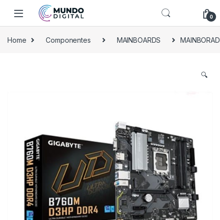
Skip to navigation
Skip to content
0
Home
Componentes
MAINBOARDS
MAINBORAD 
🔍