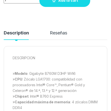
Add to cart
Description
Reseñas
DESCRIPCION
»
Modelo
: Gigabyte B760M D3HP Wifi6
»
CPU
: Zócalo LGA1700: compatibilidad con
procesadores Intel® Core™, Pentium® Gold y
Celeron® de 14.ª, 13.ª y 12.ª generación
»
Chipset
: Intel® B760 Express
»
Capacidad máxima de memoria
: 4 zócalos DIMM
DDR4