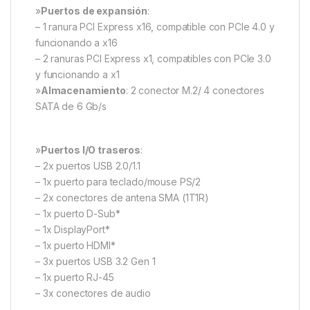
»
Puertos de expansión
:
– 1 ranura PCI Express x16, compatible con PCIe 4.0 y
funcionando a x16
– 2 ranuras PCI Express x1, compatibles con PCIe 3.0
y funcionando a x1
»
Almacenamiento
: 2 conector M.2/ 4 conectores
SATA de 6 Gb/s
»
Puertos I/O traseros
:
– 2x puertos USB 2.0/1.1
– 1x puerto para teclado/mouse PS/2
– 2x conectores de antena SMA (1T1R)
– 1x puerto D-Sub*
– 1x DisplayPort*
– 1x puerto HDMI*
– 3x puertos USB 3.2 Gen 1
– 1x puerto RJ-45
– 3x conectores de audio