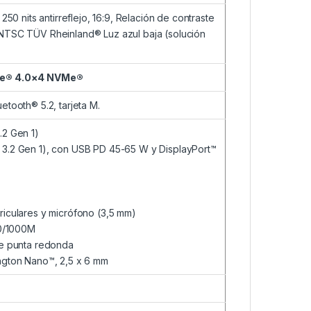
250 nits antirreflejo, 16:9, Relación de contraste
NTSC TÜV Rheinland® Luz azul baja (solución
CIe® 4.0×4 NVMe®
etooth® 5.2, tarjeta M.
.2 Gen 1)
3.2 Gen 1), con USB PD 45-65 W y DisplayPort™
iculares y micrófono (3,5 mm)
00/1000M
de punta redonda
ngton Nano™, 2,5 x 6 mm