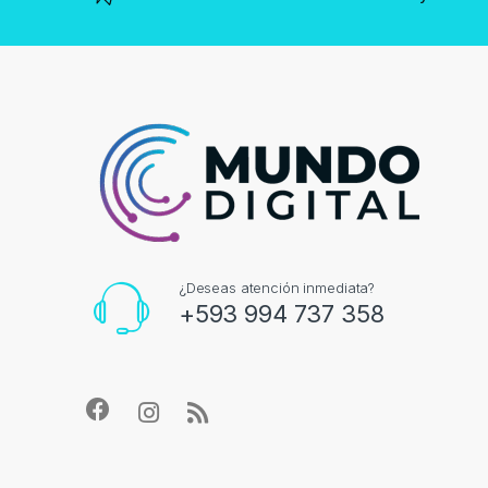
¿Deseas atención inmediata?
+593 994 737 358