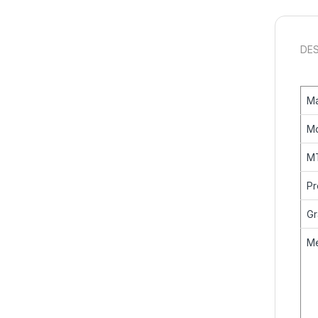
DES
M
M
M
Pr
Gr
M