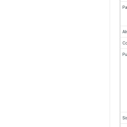
Pa
Al
Co
Pu
Si