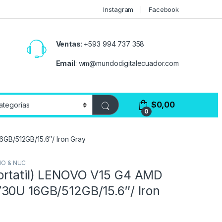
Instagram
Facebook
Ventas
:
+593 994 737 358
Email
:
wm@mundodigitalecuador.com
$
0,00
0
GB/512GB/15.6″/ Iron Gray
IO & NUC
rtatil) LENOVO V15 G4 AMD
30U 16GB/512GB/15.6″/ Iron