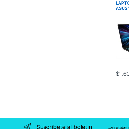
LAPTO
ASUS 
Core i
240H/
8GB /
$
1.6
Suscríbete al boletín
...y recibe