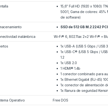
ntalla
15,6″ Full HD (1920 x 1080) TN 
500:1, Gama de colores: 45% 
de software)
macenamiento
SSD de 512 GB M.2 2242 P
nectividad inalámbrica
Wi-Fi® 6, 802.11ax 2×2 Wi-Fi® + Blu
ertos
1x USB-A (USB 5 Gbps / USB 3
1x USB-C® (USB 5 Gbps / USB 
1.2
1x USB 2.0
1 HDMI® 1.4b
1 conector combinado para aur
1x Ethernet Gigabit (RJ-45) 1
1x conector de alimentación 
1x Ranura de seguridad Kensi
stema Operativo
Free DOS