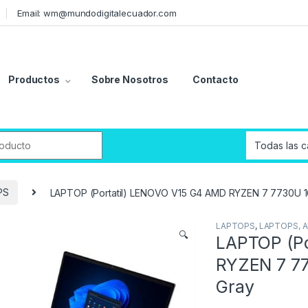
Email: wm@mundodigitalecuador.com
Productos
Sobre Nosotros
Contacto
r:
PS
LAPTOP (Portatil) LENOVO V15 G4 AMD RYZEN 7 7730U 16
LAPTOPS
,
LAPTOPS, A
🔍
LAPTOP (Po
RYZEN 7 77
Gray