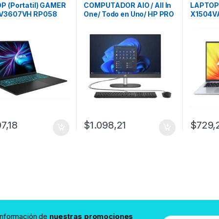
P (Portatil) GAMER
COMPUTADOR AIO / All In
LAPTOP 
V3607VH RP058
One/ Todo en Uno/ HP PRO
X1504V
7-
ONE 240 G10-Core i5-
120U/ 1
16GB/1TB/RTX5050
125U/16GB Ram/512GB
512/15.
16″/Free DOS
SSD/23.8″/Windows
11/Black
07,18
$
1.098,21
$
729,
 información de
nuestras promociones