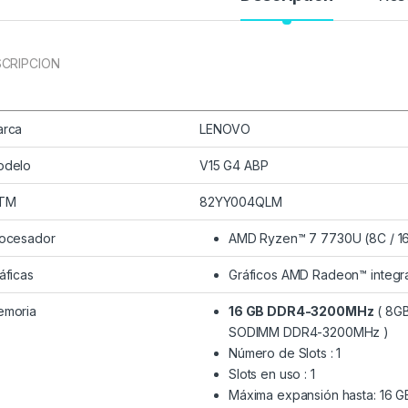
CRIPCION
arca
LENOVO
odelo
V15 G4 ABP
TM
82YY004QLM
ocesador
AMD Ryzen™ 7 7730U (8C / 16T
áficas
Gráficos AMD Radeon™ integr
emoria
16 GB DDR4-3200MHz
( 8G
SODIMM DDR4-3200MHz )
Número de Slots : 1
Slots en uso : 1
Máxima expansión hasta: 16 G