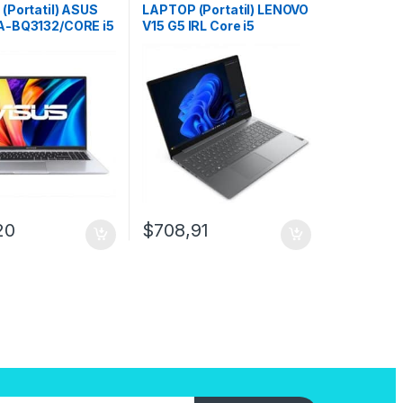
(Portatil) ASUS
LAPTOP (Portatil) LENOVO
A-BQ3132/CORE i5
V15 G5 IRL Core i5
6GB / SSD
13420H/8GB
6″/Free DOS
DDR5/512GB/15.6″/Free
DOS
20
$
708,91