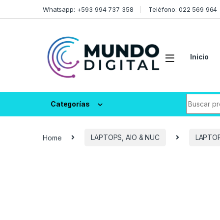
Skip to navigation
Skip to content
Whatsapp: +593 994 737 358
Teléfono: 022 569 964
Inicio
Search fo
Categorías
Home
LAPTOPS, AIO & NUC
LAPTO