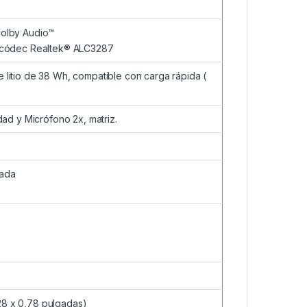
Dolby Audio™
), códec Realtek® ALC3287
 litio de 38 Wh, compatible con carga rápida (
)
ad y Micrófono 2x, matriz.
bada
,28 x 0,78 pulgadas)