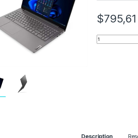
$
795,61
Quantity
Description
Res