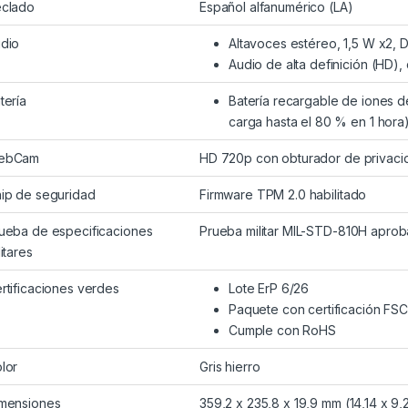
clado
Español alfanumérico (LA)
dio
Altavoces estéreo, 1,5 W x2, 
Audio de alta definición (HD
tería
Batería recargable de iones de
carga hasta el 80 % en 1 hora
ebCam
HD 720p con obturador de privacid
ip de seguridad
Firmware TPM 2.0 habilitado
ueba de especificaciones
Prueba militar MIL-STD-810H apro
litares
rtificaciones verdes
Lote ErP 6/26
Paquete con certificación FSC
Cumple con RoHS
lor
Gris hierro
mensiones
359,2 x 235,8 x 19,9 mm (14,14 x 9