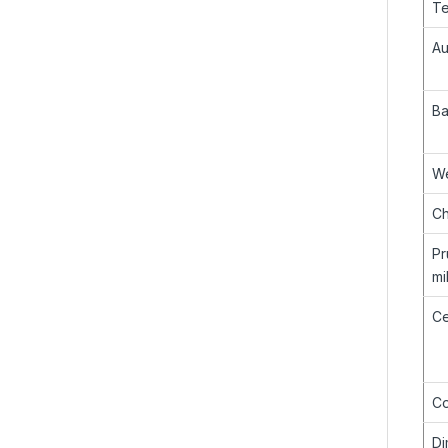
Te
Au
Ba
W
Ch
Pr
mi
Ce
Co
Di