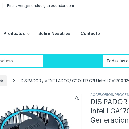
Email: wm@mundodigitalecuador.com
Productos
Sobre Nosotros
Contacto
r:
ES
DISIPADOR / VENTILADOR/ COOLER CPU Intel LGA1700 12va
ACCESORIOS
,
PROCES
🔍
DISIPADOR
Intel LGA17
Generacion