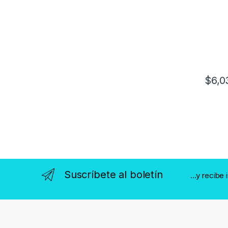
$
6,0
Suscríbete al boletín
...y recibe