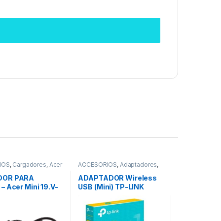
IOS
,
Cargadores
,
Acer
ACCESORIOS
,
Adaptadores
,
REDES
,
Adaptadores Wifi
DOR PARA
ADAPTADOR Wireless
 Acer Mini 19.V-
USB (Mini) TP-LINK
WN823N 300 Mbps