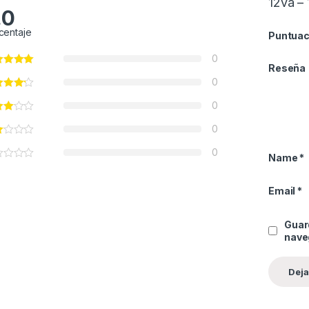
12va – 
.0
centaje
Puntuac
0
Reseña
0
0
0
0
Name
*
Email
*
Guar
nave