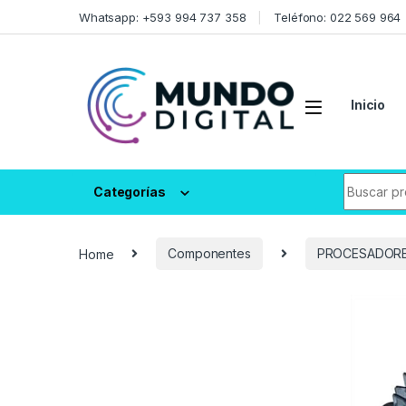
Skip to navigation
Skip to content
Whatsapp: +593 994 737 358
Teléfono: 022 569 964
Inicio
Search fo
Categorías
Home
Componentes
PROCESADOR