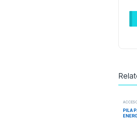
Rela
ACCES
PILA 
ENERG
(BLIS