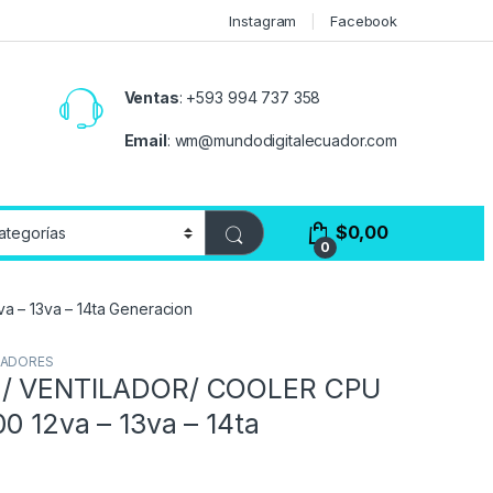
Instagram
Facebook
Ventas
:
+593 994 737 358
Email
:
wm@mundodigitalecuador.com
$
0,00
0
 – 13va – 14ta Generacion
ADORES
 / VENTILADOR/ COOLER CPU
00 12va – 13va – 14ta