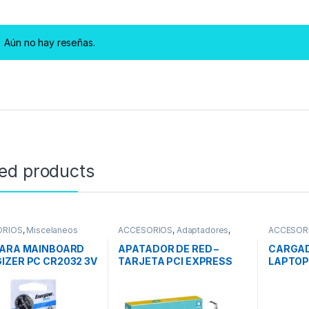
Aún no hay reseñas.
ted products
ORIOS
,
Miscelaneos
ACCESORIOS
,
Adaptadores
,
ACCESOR
REDES
,
Adaptadores Wifi
PARA MAINBOARD
APATADOR DE RED –
CARGA
IZER PC CR2032 3V
TARJETA PCI EXPRESS
LAPTOP –
TER/5 UNIDADES)
TP-LINK TG-3468
1.58A
(Gigabit)