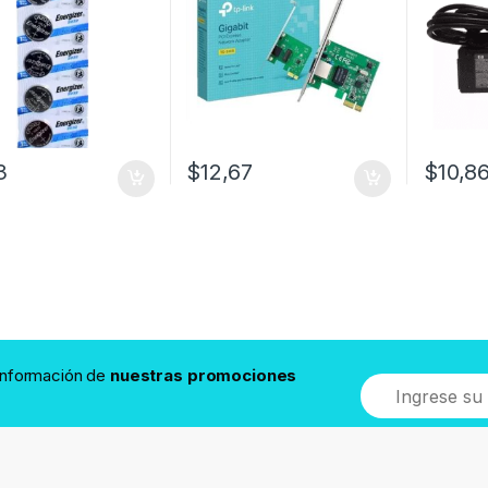
3
$
12,67
$
10,8
 información de
nuestras promociones