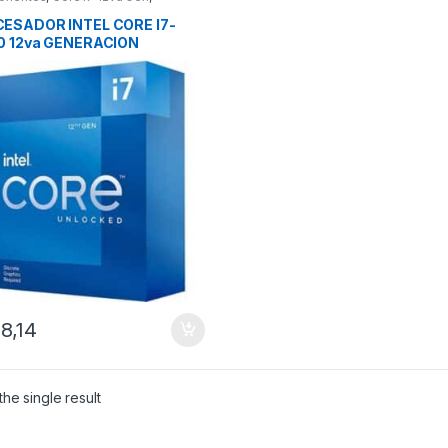
ESADORES
ESADOR INTEL CORE I7-
0 12va GENERACION
8,14
he single result