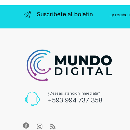
Suscríbete al boletín
...y recibe
¿Deseas atención inmediata?
+593 994 737 358