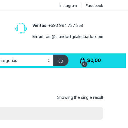
Instagram
Facebook
Ventas
:
+593 994 737 358
Email
:
wm@mundodigitalecuador.com
$
0,00
0
Showing the single result