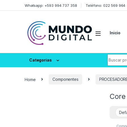
Skip to navigation
Skip to content
Whatsapp: +593 994 737 358
Teléfono: 022 569 964
Inicio
Search fo
Categorías
Home
Componentes
PROCESADOR
Core
Comp