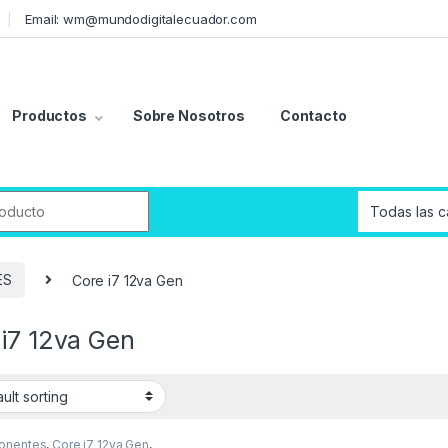
Email: wm@mundodigitalecuador.com
Productos
Sobre Nosotros
Contacto
r:
ES
Core i7 12va Gen
 i7 12va Gen
onentes
,
Core i7 12va Gen
,