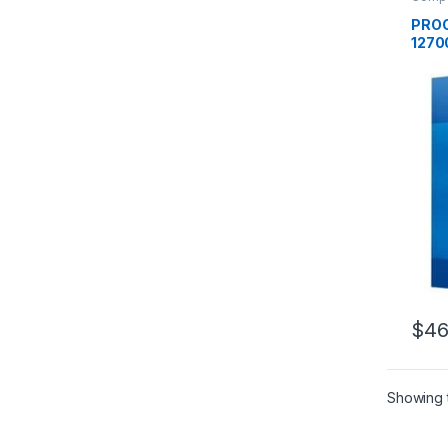
PROC
PROC
1270
$
46
Showing t