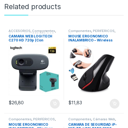
Related products
ACCESORIOS
,
Componentes
,
Componentes
,
PERIFÉRICOS
,
Cámaras Web
,
PERIFÉRICOS
,
Mouse
CAMARA WEB LOGITECH
MOUSE ERGONOMICO
Webcam
C270 HD 720p (Con
INALAMBRICO – Wireless
Micrófono)
VERTICAL M619
$
26,80
$
11,83
Componentes
,
PERIFÉRICOS
,
Componentes
,
Cámaras Web
,
Mouse
PERIFÉRICOS
,
Webcam
,
REDES
MOUSE ERGONOMICO
CAMARA DE SEGURIDAD iP-