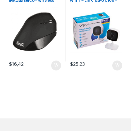
INALAMBRICO – Wireless
Wifi TP-LINK TAPO C100 –
VERTICAL KLIP XTREME
1080p
KMW-390
$
16,42
$
25,23