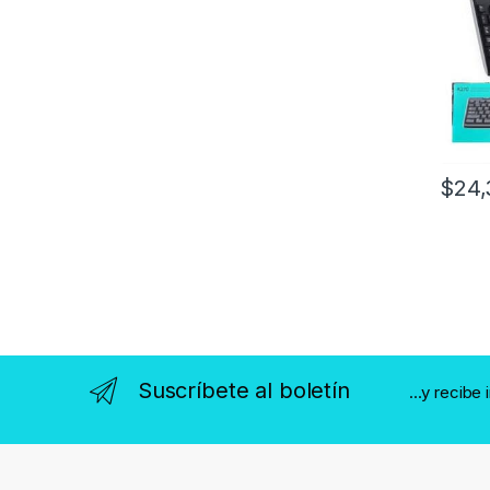
$
24,
Suscríbete al boletín
...y recibe