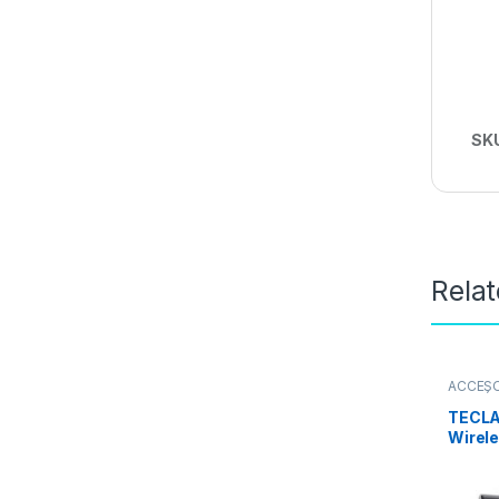
SK
Rela
ACCES
PERIFÉ
TECLA
Wirel