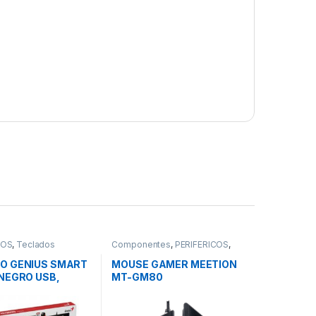
COS
,
Teclados
Componentes
,
PERIFÉRICOS
,
Mouse
O GENIUS SMART
MOUSE GAMER MEETION
 NEGRO USB,
MT-GM80
 DE FUNCION
ALIZABLES