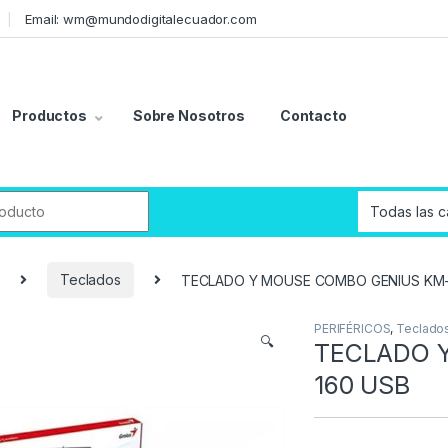
Email: wm@mundodigitalecuador.com
Productos
Sobre Nosotros
Contacto
r:
Teclados
TECLADO Y MOUSE COMBO GENIUS KM-
PERIFÉRICOS
,
Teclado
🔍
TECLADO 
160 USB