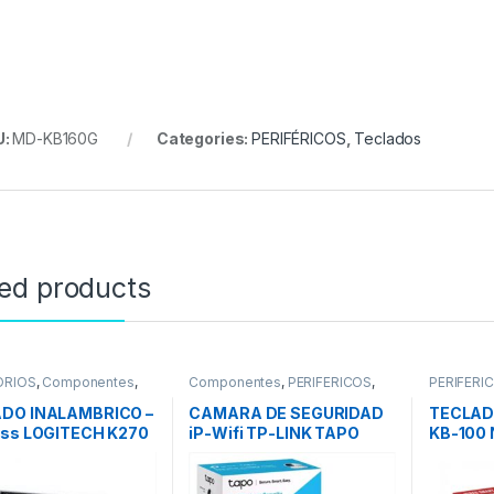
U:
MD-KB160G
Categories:
PERIFÉRICOS
,
Teclados
ted products
ORIOS
,
Componentes
,
Componentes
,
PERIFÉRICOS
,
PERIFÉRI
RICOS
,
Mouse
,
Teclados
Webcam
,
REDES
DO INALAMBRICO –
CAMARA DE SEGURIDAD
TECLAD
ess LOGITECH K270
iP-Wifi TP-LINK TAPO
KB-100
C200 – 1080p
TECLAS
PERSON