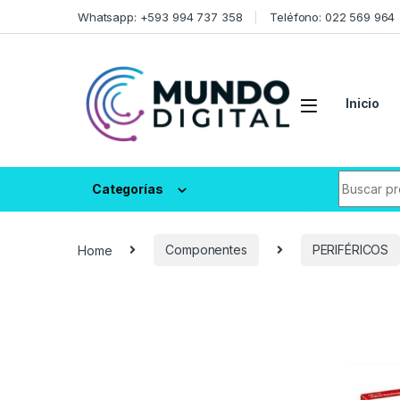
Skip to navigation
Skip to content
Whatsapp: +593 994 737 358
Teléfono: 022 569 964
Inicio
Search fo
Categorías
Home
Componentes
PERIFÉRICOS