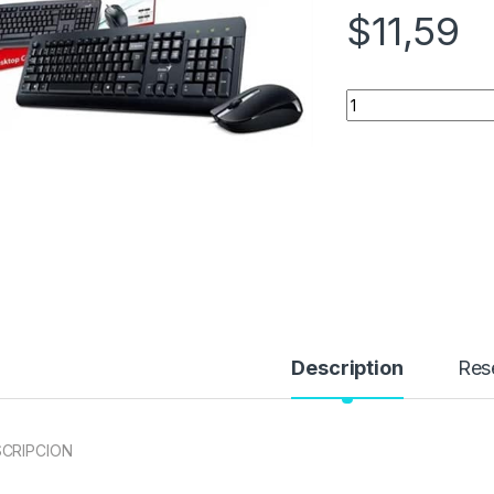
$
11,59
Quantity
Description
Res
CRIPCION