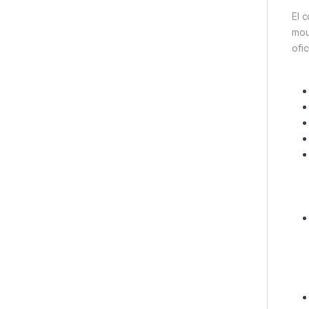
El 
mou
ofic