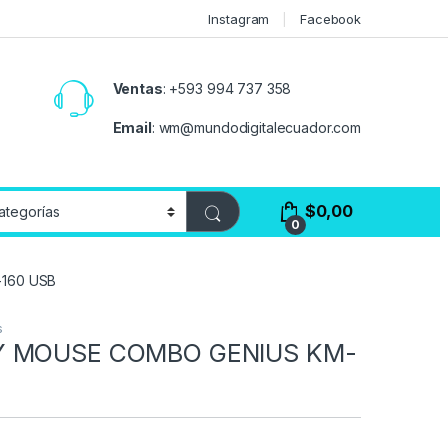
Instagram
Facebook
Ventas
:
+593 994 737 358
Email
:
wm@mundodigitalecuador.com
$
0,00
0
160 USB
s
Y MOUSE COMBO GENIUS KM-