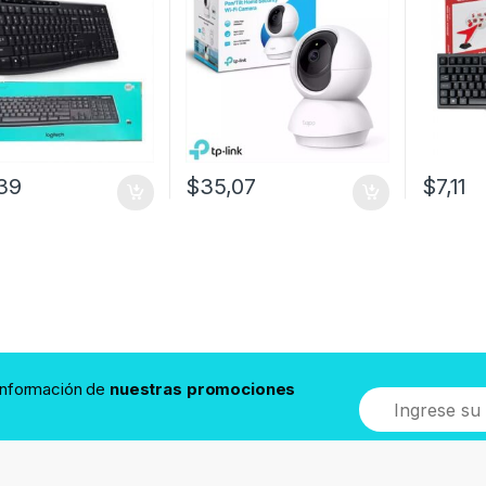
39
$
35,07
$
7,11
 información de
nuestras promociones