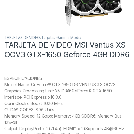
TARJETAS DE VIDEO
,
Tarjetas Gamma Media
TARJETA DE VIDEO MSI Ventus XS
OCV3 GTX-1650 Geforce 4GB DDR6
ESPECIFICACIONES
Model Name: GeForce® GTX 1650 D6 VENTUS XS OCV3
Graphics Processing Unit: NVIDIA® GeForce® GTX 1650
Interface: PCI Express x16 3.0
Core Clocks: Boost: 1620 MHz
CUDA® CORES: 896 Units
Memory Speed: 12 Gbps; Memory: 4GB GDDR6; Memory Bus:
128-bit
Output: DisplayPort x 1 (v1.4a); HDMI™ x 1 (Supports 4K@60Hz