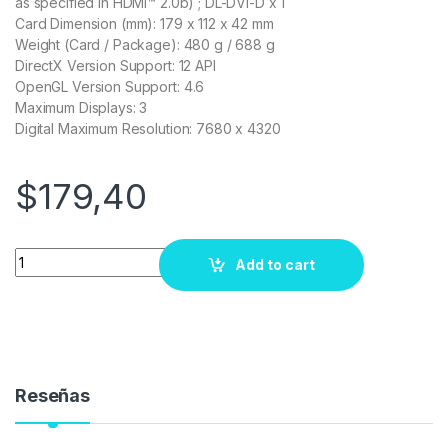
as specified in HDMI™ 2.0b) ; DL-DVI-D x 1
Card Dimension (mm): 179 x 112 x 42 mm
Weight (Card / Package): 480 g / 688 g
DirectX Version Support: 12 API
OpenGL Version Support: 4.6
Maximum Displays: 3
Digital Maximum Resolution: 7680 x 4320
$
179,40
Quantity
Add to cart
Reseñas