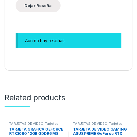
Aún no hay reseñas.
Related products
TARJETAS DE VIDEO
,
Tarjetas
TARJETAS DE VIDEO
,
Tarjetas
Gamma Media
,
Tarjetas
Profesionales
TARJETA GRAFICA GEFORCE
TARJETA DE VIDEO GAMING
Profesionales
RTX3060 12GB GDDR6 MSI
ASUS PRIME GeForce RTX