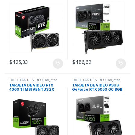
Ventus
5050 OC 8GB GDDR6, PCIe
5.0 – 3 VENTILADORES
$
425,33
$
486,62
TARJETAS DE VIDEO
,
Tarjetas
TARJETAS DE VIDEO
,
Tarjetas
Profesionales
Gamma Media
TARJETA DE VIDEO RTX
TARJETA DE VIDEO ASUS
4060 TI MSI VENTUS 2X
GeForce RTX 5050 OC 8GB
BLACK 8GB OC GDDR6
128 Bits GDDR6, PCIe 5.0