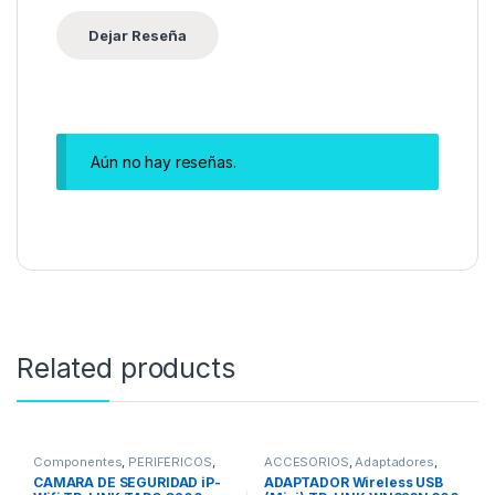
Aún no hay reseñas.
Related products
Componentes
,
PERIFÉRICOS
,
ACCESORIOS
,
Adaptadores
,
Webcam
,
REDES
REDES
,
Adaptadores Wifi
CAMARA DE SEGURIDAD iP-
ADAPTADOR Wireless USB