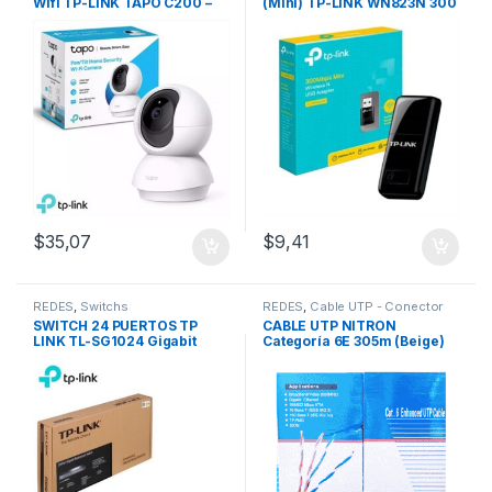
Wifi TP-LINK TAPO C200 –
(Mini) TP-LINK WN823N 300
1080p
Mbps
$
35,07
$
9,41
REDES
,
Switchs
REDES
,
Cable UTP - Conector
RJ45
SWITCH 24 PUERTOS TP
CABLE UTP NITRON
LINK TL-SG1024 Gigabit
Categoría 6E 305m (Beige)
(RACK)