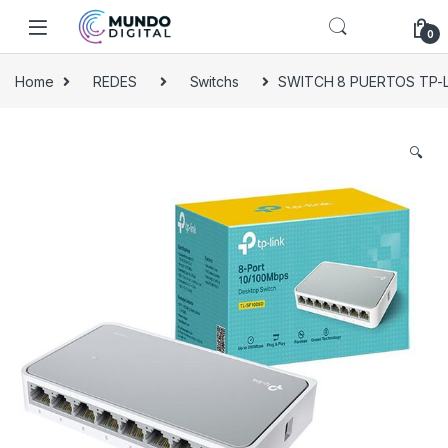
Skip to navigation
Skip to content
0
Home
REDES
Switchs
SWITCH 8 PUERTOS TP-LI
🔍