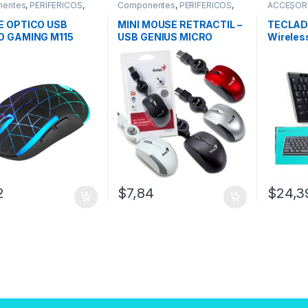
entes
,
PERIFÉRICOS
,
Componentes
,
PERIFÉRICOS
,
ACCESOR
Mouse
PERIFÉRI
 OPTICO USB
MINI MOUSE RETRACTIL –
TECLAD
 GAMING M115
USB GENIUS MICRO
Wireles
TRAVELER – COLORES
2
$
7,84
$
24,3