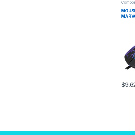
Compon
Mouse
MOUSE
MARVO
$
9,6