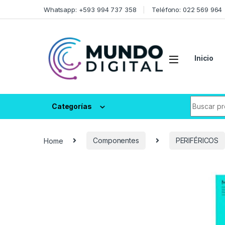
Skip to navigation
Skip to content
Whatsapp: +593 994 737 358
Teléfono: 022 569 964
Inicio
Search fo
Categorías
Home
Componentes
PERIFÉRICOS