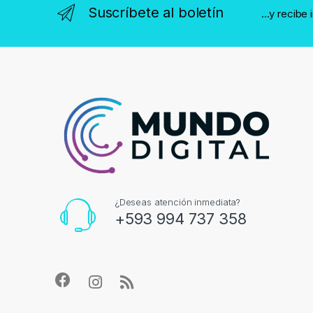
Suscríbete al boletín
...y recibe
¿Deseas atención inmediata?
+593 994 737 358