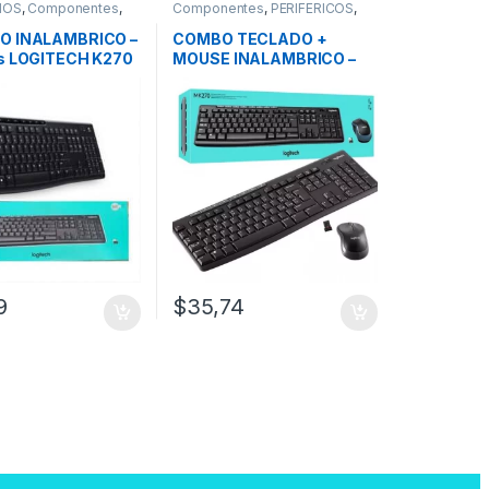
IOS
,
Componentes
,
Componentes
,
PERIFÉRICOS
,
COS
,
Mouse
,
Teclados
Mouse
,
Teclados
O INALAMBRICO –
COMBO TECLADO +
s LOGITECH K270
MOUSE INALAMBRICO –
Wireless LOGITECH
MK270
9
$
35,74