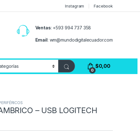
Instagram
Facebook
Ventas
:
+593 994 737 358
Email
:
wm@mundodigitalecuador.com
$
0,00
0
PERIFÉRICOS
MBRICO – USB LOGITECH