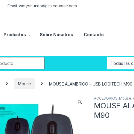
Email: wm@mundodigitalecuador.com
Productos
Sobre Nosotros
Contacto
r:
Mouse
MOUSE ALAMBRICO – USB LOGITECH M90
ACCESORIOS
,
Mouse
,
🔍
MOUSE ALA
M90