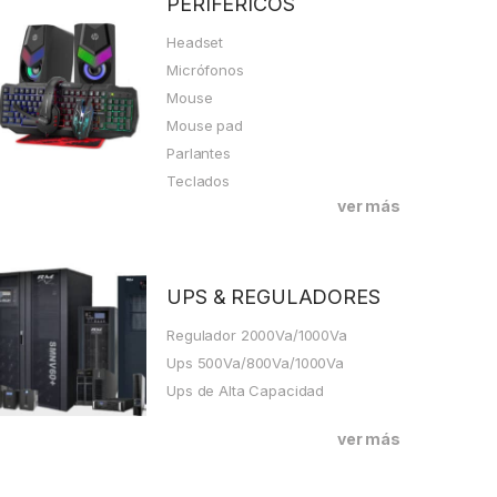
PERIFÉRICOS
Headset
Micrófonos
Mouse
Mouse pad
Parlantes
Teclados
ver más
UPS & REGULADORES
Regulador 2000Va/1000Va
Ups 500Va/800Va/1000Va
Ups de Alta Capacidad
ver más