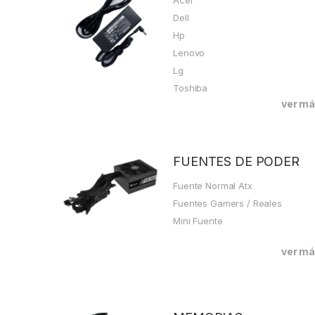
Dell
Hp
Lenovo
Lg
Toshiba
ver m
FUENTES DE PODER
Fuente Normal Atx
Fuentes Gamers / Reales
Mini Fuente
ver m