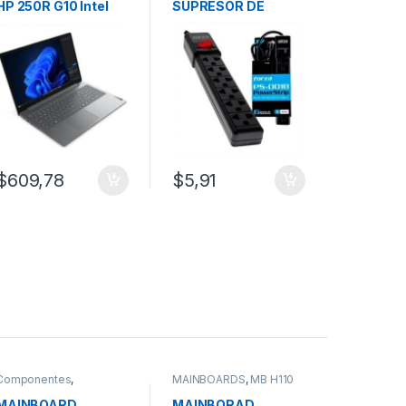
HP 250R G10 Intel
SUPRESOR DE
Core i5 120U
PICOS FORZA PS-
16GB/512GB/15.6″/Si
001B 6 TOMAS 110V
lver /Free DOS
$
609,78
$
5,91
Componentes
,
MAINBOARDS
,
MB H110
MAINBOARDS
,
MB H310
MAINBOARD
MAINBORAD