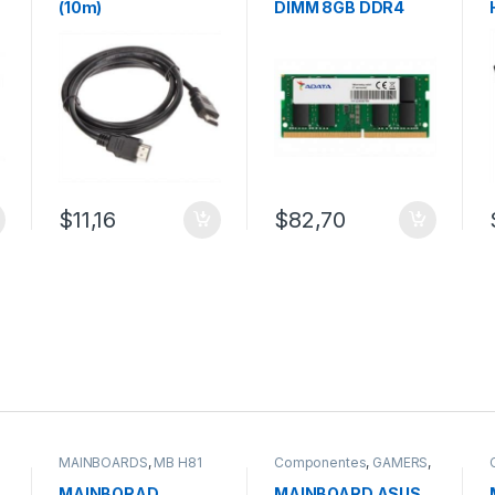
(10m)
DIMM 8GB DDR4
PC3200 ADATA
$
11,16
$
82,70
MAINBOARDS
,
MB H81
Componentes
,
GAMERS
,
MAINBOARDS
MAINBORAD
MAINBOARD ASUS