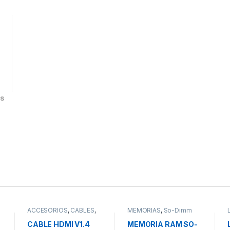
ás
ACCESORIOS
,
CABLES
,
MEMORIAS
,
So-Dimm
Cables HDMI
DDR4 4Gb/8Gb/16Gb
CABLE HDMI V1.4
MEMORIA RAM SO-