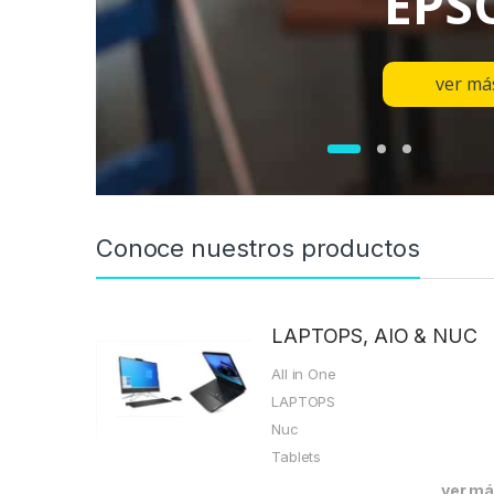
EPS
ver má
Conoce nuestros productos
LAPTOPS, AIO & NUC
All in One
LAPTOPS
Nuc
Tablets
ver m