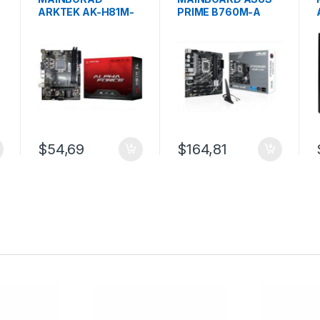
ARKTEK AK-H81M-
PRIME B760M-A
EL VA -Socket 1150
AX6 LGA 1700 Intel
4ta Generación
12va.13va.14va GEN-
DDR5 – Wifi 6 – M.2
$
54,69
$
164,81