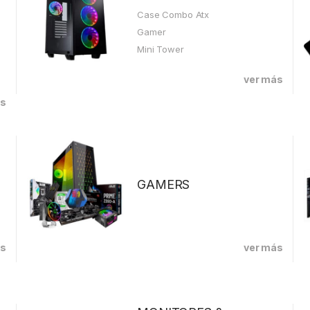
Case Combo Atx
Gamer
Mini Tower
ver más
ás
GAMERS
ás
ver más