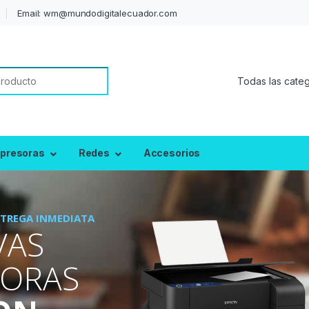
Email: wm@mundodigitalecuador.com
or:
presoras
Redes
Accesorios
TREGA INMEDIATA
VAS
SORAS