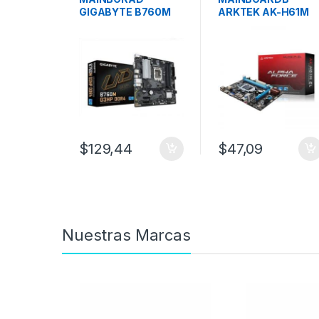
GIGABYTE B760M
ARKTEK AK-H61M
D3HP DDR4 14TH
EL DDR3 LGA1155
GEN LGA 1700
2da – 3ra
Generacion
$
129,44
$
47,09
Nuestras Marcas