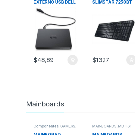
EXTERNO USB DELL
SLIMSTAR 7250BT
Bluetooth Y
Wireless /COPILOT
/PILA AAA
$
48,89
$
13,17
Mainboards
Componentes
,
GAMERS
,
MAINBOARDS
,
MB H61
MAINBOARDS
MAINBORAD
MAINBOARDB