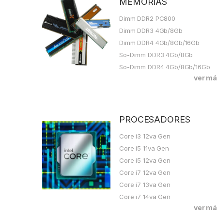
MEMORIAS
Dimm DDR2 PC800
Dimm DDR3 4Gb/8Gb
Dimm DDR4 4Gb/8Gb/16Gb
So-Dimm DDR3 4Gb/8Gb
So-Dimm DDR4 4Gb/8Gb/16Gb
ver m
PROCESADORES
Core i3 12va Gen
Core i5 11va Gen
Core i5 12va Gen
Core i7 12va Gen
Core i7 13va Gen
Core i7 14va Gen
ver m