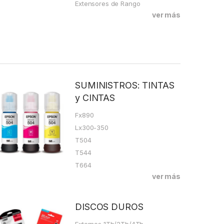
Extensores de Rango
ver más
SUMINISTROS: TINTAS
y CINTAS
Fx890
Lx300-350
T504
T544
T664
ver más
DISCOS DUROS
Externos 1Tb/2Tb/4Tb