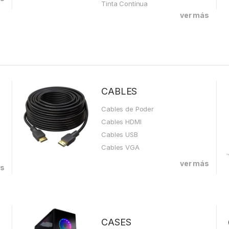
Tinta Contínua
ver más
CABLES
Cables de Poder
Cables HDMI
Cables USB
Cables VGA
ver más
ás
CASES