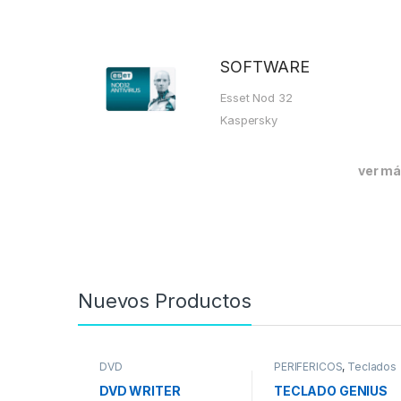
SOFTWARE
Esset Nod 32
Kaspersky
ver m
Nuevos Productos
DVD
PERIFÉRICOS
,
Teclados
DVD WRITER
TECLADO GENIUS