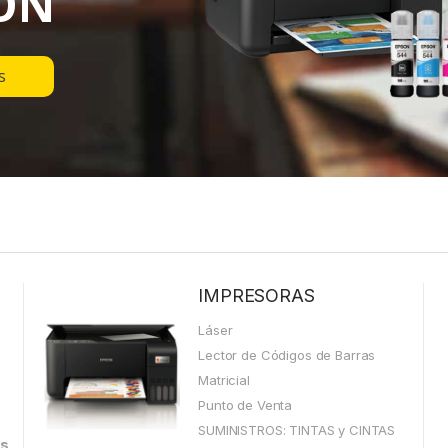
ON
s
IMPRESORAS
Láser
Lector de Códigos de Barras
Matricial
Punto de Venta
SUMINISTROS: TINTAS y CINTAS
ás