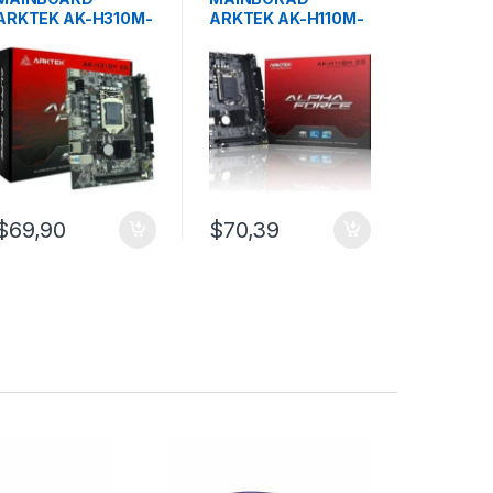
ARKTEK AK-H310M-
ARKTEK AK-H110M-
EG LGA1151 DDR4
INTEL EG-Socket
8va / 9na
1151 6ta / 7ma / 8va
Generacion
Generación
$
69,90
$
70,39