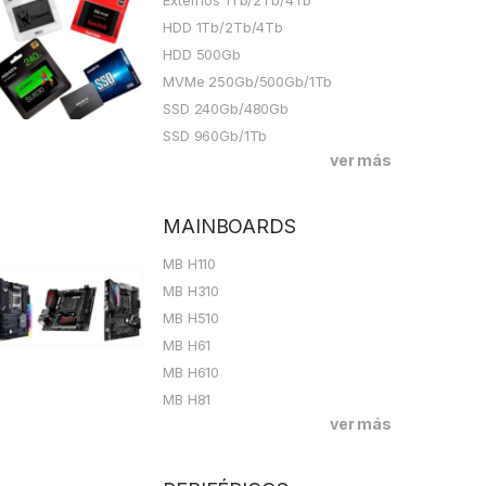
HDD 1Tb/2Tb/4Tb
HDD 500Gb
MVMe 250Gb/500Gb/1Tb
SSD 240Gb/480Gb
SSD 960Gb/1Tb
ver más
MAINBOARDS
MB H110
MB H310
MB H510
MB H61
MB H610
MB H81
ver más