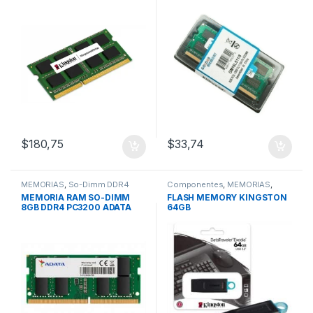
KINGSTON
/ Amog
$
180,75
$
33,74
MEMORIAS
,
So-Dimm DDR4
Componentes
,
MEMORIAS
,
4Gb/8Gb/16Gb
Memorias USB
MEMORIA RAM SO-DIMM
FLASH MEMORY KINGSTON
8GB DDR4 PC3200 ADATA
64GB