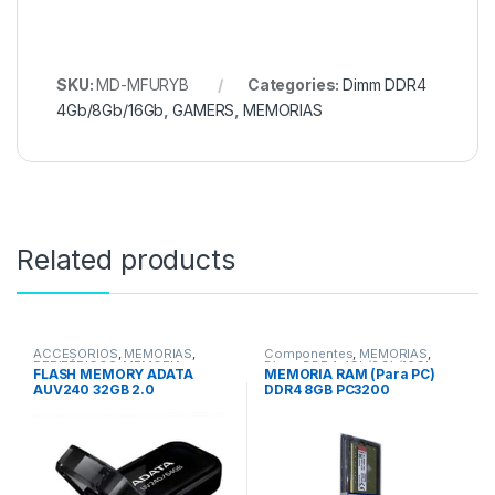
SKU:
MD-MFURYB
Categories:
Dimm DDR4
4Gb/8Gb/16Gb
,
GAMERS
,
MEMORIAS
Related products
ACCESORIOS
,
MEMORIAS
,
Componentes
,
MEMORIAS
,
PERIFÉRICOS
,
MEMORIA
Dimm DDR4 4Gb/8Gb/16Gb
FLASH MEMORY ADATA
MEMORIA RAM (Para PC)
AUV240 32GB 2.0
DDR4 8GB PC3200
KINGSTON