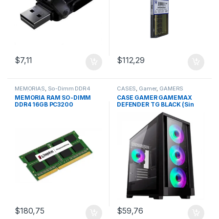
$
7,11
$
112,29
MEMORIAS
,
So-Dimm DDR4
CASES
,
Gamer
,
GAMERS
4Gb/8Gb/16Gb
MEMORIA RAM SO-DIMM
CASE GAMER GAMEMAX
DDR4 16GB PC3200
DEFENDER TG BLACK (Sin
KINGSTON
Fuente) 4 FAN RGB (Vidrio
Templado)
$
180,75
$
59,76