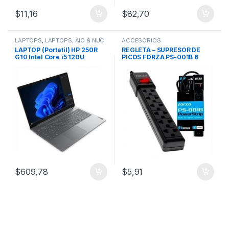
$
11,16
$
82,70
LAPTOPS
,
LAPTOPS, AIO & NUC
ACCESORIOS
LAPTOP (Portatil) HP 250R
REGLETA – SUPRESOR DE
G10 Intel Core i5 120U
PICOS FORZA PS-001B 6
16GB/512GB/15.6″/Silver
TOMAS 110V
/Free DOS
$
609,78
$
5,91