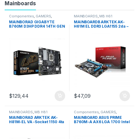
Mainboards
Componentes
,
GAMERS
,
MAINBOARDS
,
MB H61
MAINBOARDS
MAINBORAD GIGABYTE
MAINBOARDB ARKTEK AK-
B760M D3HP DDR4 14TH GEN
H61M EL DDR3 LGA1155 2da –
LGA 1700
3ra Generacion
$
129,44
$
47,09
MAINBOARDS
,
MB H81
Componentes
,
GAMERS
,
MAINBOARDS
MAINBORAD ARKTEK AK-
MAINBOARD ASUS PRIME
H81M-EL VA -Socket 1150 4ta
B760M-A AX6 LGA 1700 Intel
Generación
12va.13va.14va GEN-DDR5 –
Wifi 6 – M.2