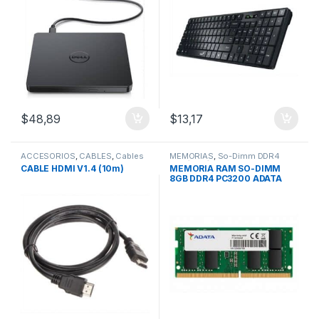
$
48,89
$
13,17
ACCESORIOS
,
CABLES
,
Cables
MEMORIAS
,
So-Dimm DDR4
HDMI
4Gb/8Gb/16Gb
CABLE HDMI V1.4 (10m)
MEMORIA RAM SO-DIMM
8GB DDR4 PC3200 ADATA