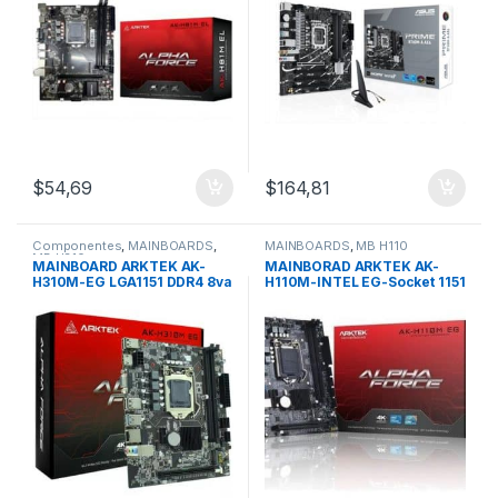
$
54,69
$
164,81
Componentes
,
MAINBOARDS
,
MAINBOARDS
,
MB H110
MB H310
MAINBOARD ARKTEK AK-
MAINBORAD ARKTEK AK-
H310M-EG LGA1151 DDR4 8va
H110M-INTEL EG-Socket 1151
/ 9na Generacion
6ta / 7ma / 8va Generación