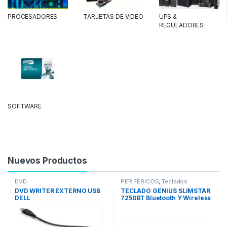
PROCESADORES
TARJETAS DE VIDEO
UPS &
REGULADORES
SOFTWARE
Nuevos Productos
DVD
PERIFÉRICOS
,
Teclados
DVD WRITER EXTERNO USB
TECLADO GENIUS SLIMSTAR
DELL
7250BT Bluetooth Y Wireless
/COPILOT /PILA AAA