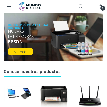
0
DISPONEMOS PARA ENTREGA
INMEDIATA
NUEVAS
IMPRESORAS
EPSON
ver más
Conoce nuestros productos