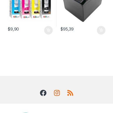
$
9,90
$
95,39