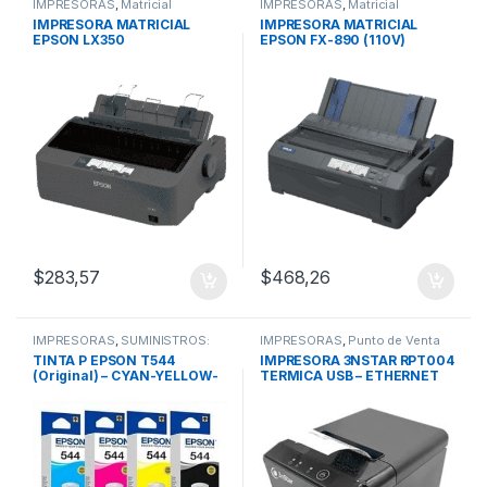
IMPRESORAS
,
Matricial
IMPRESORAS
,
Matricial
IMPRESORA MATRICIAL
IMPRESORA MATRICIAL
EPSON LX350
EPSON FX-890 (110V)
$
283,57
$
468,26
IMPRESORAS
,
SUMINISTROS:
IMPRESORAS
,
Punto de Venta
TINTAS y CINTAS
,
T544
TINTA P EPSON T544
IMPRESORA 3NSTAR RPT004
(Original) – CYAN-YELLOW-
TERMICA USB – ETHERNET
MAGENTA-BLACK
(RED-RJ45)