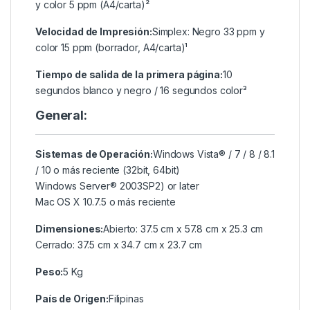
y color 5 ppm (A4/carta)²
Velocidad de Impresión:
Simplex: Negro 33 ppm y
color 15 ppm (borrador, A4/carta)¹
Tiempo de salida de la primera página:
10
segundos blanco y negro / 16 segundos color³
General:
Sistemas de Operación:
Windows Vista® / 7 / 8 / 8.1
/ 10 o más reciente (32bit, 64bit)
Windows Server® 2003SP2) or later
Mac OS X 10.7.5 o más reciente
Dimensiones:
Abierto: 37.5 cm x 57.8 cm x 25.3 cm
Cerrado: 37.5 cm x 34.7 cm x 23.7 cm
Peso:
5 Kg
País de Origen:
Filipinas