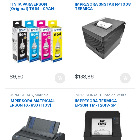
TINTAS y CINTAS
,
T664
TINTA PARA EPSON
IMPRESORA 3NSTAR RPT008
(Original) T664 – CYAN-
TERMICA
YELLOW-MAGENTA-BLACK
USB/SERIAL/ETHERNET
$
9,90
$
138,86
IMPRESORAS
,
Matricial
IMPRESORAS
,
Punto de Venta
IMPRESORA MATRICIAL
IMPRESORA TERMICA
EPSON FX-890 (110V)
EPSON TM-T20IV-SP
CONECTIVIDAD
USB+RED+SERIE