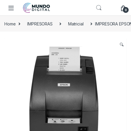
Skip to navigation
Skip to content
0
Home
IMPRESORAS
Matricial
IMPRESORA EPSON
🔍