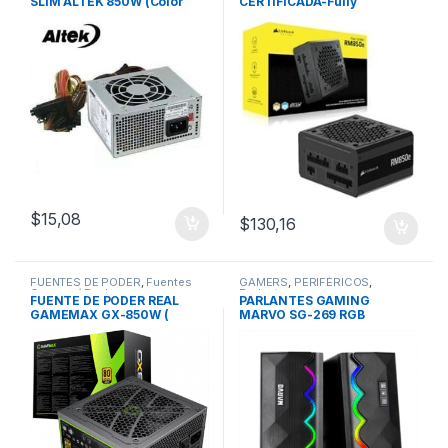
SLIM ALTEK 850W (Color
CERTIFICADA-Fully
Negra)
Modular-CORSAIR RM850e –
Gold
$
15,08
$
130,16
FUENTES DE PODER
,
Fuentes
GAMERS
,
PERIFÉRICOS
,
Gamers / Reales
Parlantes
FUENTE DE PODER REAL
PARLANTES GAMING
GAMEMAX GX-850W (
MARVO SG-269 RGB
Certificada ) 80+ PLUS
(Bluetooth) USB
GOLD-Modular