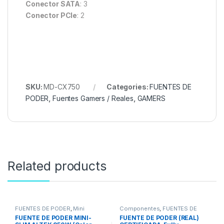
Conector SATA
: 3
Conector PCIe
: 2
SKU:
MD-CX750
Categories:
FUENTES DE
PODER
,
Fuentes Gamers / Reales
,
GAMERS
Related products
FUENTES DE PODER
,
Mini
Componentes
,
FUENTES DE
Fuente
PODER
,
Fuentes Gamers /
FUENTE DE PODER MINI-
FUENTE DE PODER (REAL)
Reales
,
GAMERS