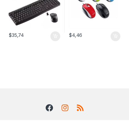
$
35,74
$
4,46