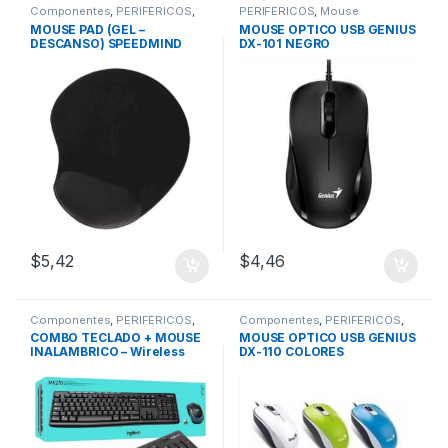
Componentes
,
PERIFÉRICOS
,
PERIFÉRICOS
,
Mouse
Mouse pad
MOUSE PAD (GEL –
MOUSE OPTICO USB GENIUS
DESCANSO) SPEEDMIND
DX-101 NEGRO
$
5,42
$
4,46
Componentes
,
PERIFÉRICOS
,
Componentes
,
PERIFÉRICOS
,
Mouse
,
Teclados
Mouse
COMBO TECLADO + MOUSE
MOUSE OPTICO USB GENIUS
INALAMBRICO – Wireless
DX-110 COLORES
LOGITECH MK270