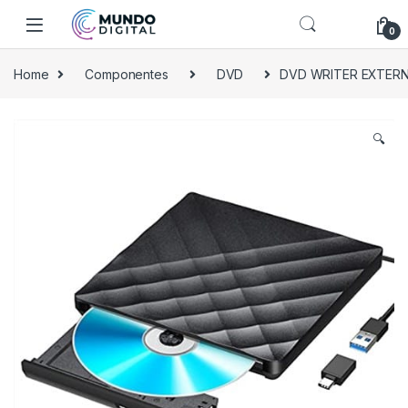
Skip to navigation
Skip to content
0
Home
Componentes
DVD
DVD WRITER EXTERNO
🔍