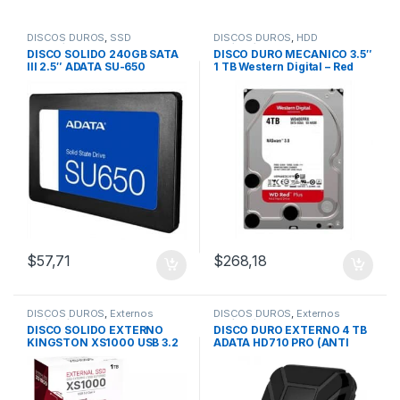
DISCOS DUROS
,
SSD
DISCOS DUROS
,
HDD
240Gb/480Gb
1Tb/2Tb/4Tb
DISCO SOLIDO 240GB SATA
DISCO DURO MECANICO 3.5″
III 2.5″ ADATA SU-650
1 TB Western Digital – Red
$
57,71
$
268,18
DISCOS DUROS
,
Externos
DISCOS DUROS
,
Externos
1Tb/2Tb/4Tb
1Tb/2Tb/4Tb
DISCO SOLIDO EXTERNO
DISCO DURO EXTERNO 4 TB
KINGSTON XS1000 USB 3.2
ADATA HD710 PRO (ANTI
1TB
GOLPES) Usb 3.0