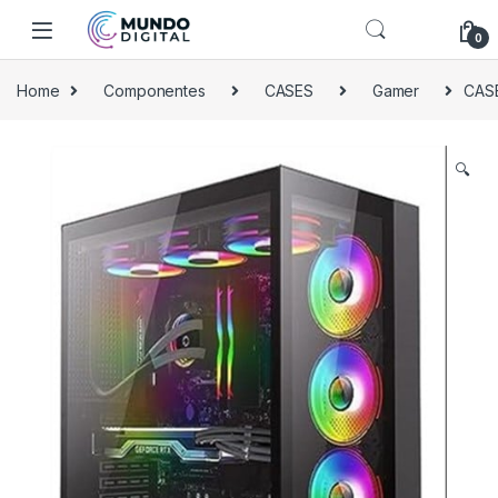
Skip to navigation
Skip to content
0
Home
Componentes
CASES
Gamer
CAS
🔍