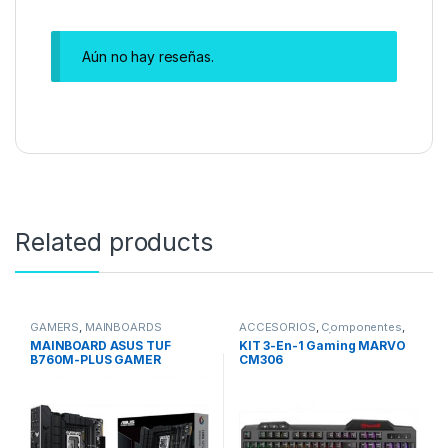
Aún no hay reseñas.
Related products
GAMERS
,
MAINBOARDS
ACCESORIOS
,
Componentes
,
GAMERS
,
PERIFÉRICOS
,
MAINBOARD ASUS TUF
KIT 3-En-1 Gaming MARVO
Teclados
B760M-PLUS GAMER
CM306
LGA1700 12/13/14VA Wifi II-
6e