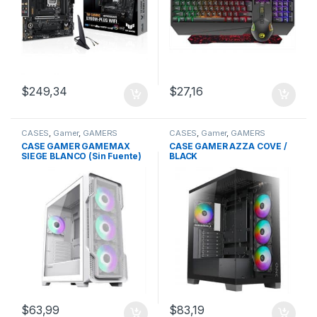
$
249,34
$
27,16
CASES
,
Gamer
,
GAMERS
CASES
,
Gamer
,
GAMERS
CASE GAMER GAMEMAX
CASE GAMER AZZA COVE /
SIEGE BLANCO (Sin Fuente)
BLACK
FAN RGB (Vidrio Templado)
$
63,99
$
83,19