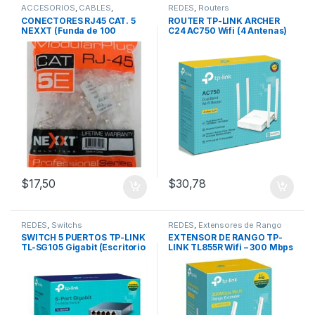
ACCESORIOS
,
CABLES
,
REDES
,
Routers
Conectores
,
REDES
,
Cable UTP
CONECTORES RJ45 CAT. 5
ROUTER TP-LINK ARCHER
- Conector RJ45
NEXXT (Funda de 100
C24 AC750 Wifi (4 Antenas)
Unidades)
$
17,50
$
30,78
REDES
,
Switchs
REDES
,
Extensores de Rango
SWITCH 5 PUERTOS TP-LINK
EXTENSOR DE RANGO TP-
TL-SG105 Gigabit (Escritorio
LINK TL855R Wifi – 300 Mbps
– Metal)