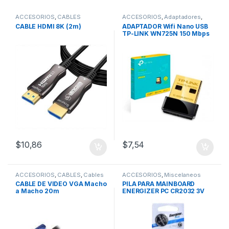
ACCESORIOS
,
CABLES
ACCESORIOS
,
Adaptadores
,
REDES
,
Adaptadores Wifi
,
CABLE HDMI 8K (2m)
ADAPTADOR Wifi Nano USB
Bluetooth
TP-LINK WN725N 150 Mbps
$
10,86
$
7,54
ACCESORIOS
,
CABLES
,
Cables
ACCESORIOS
,
Miscelaneos
VGA
CABLE DE VIDEO VGA Macho
PILA PARA MAINBOARD
a Macho 20m
ENERGIZER PC CR2032 3V
(BLISTER/5 UNIDADES)