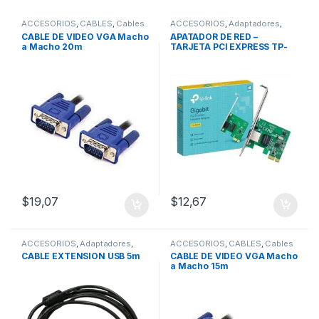
ACCESORIOS
,
CABLES
,
Cables
ACCESORIOS
,
Adaptadores
,
VGA
REDES
,
Adaptadores Wifi
CABLE DE VIDEO VGA Macho
APATADOR DE RED –
a Macho 20m
TARJETA PCI EXPRESS TP-
LINK TG-3468 (Gigabit)
$
19,07
$
12,67
ACCESORIOS
,
Adaptadores
,
ACCESORIOS
,
CABLES
,
Cables
CABLES
,
Cables USB
VGA
CABLE EXTENSION USB 5m
CABLE DE VIDEO VGA Macho
a Macho 15m