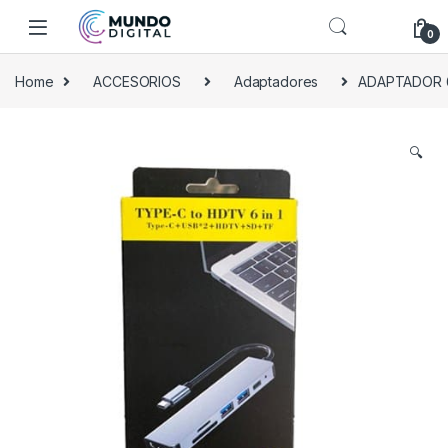
Skip to navigation
Skip to content
0
Home
ACCESORIOS
Adaptadores
ADAPTADOR 6
🔍